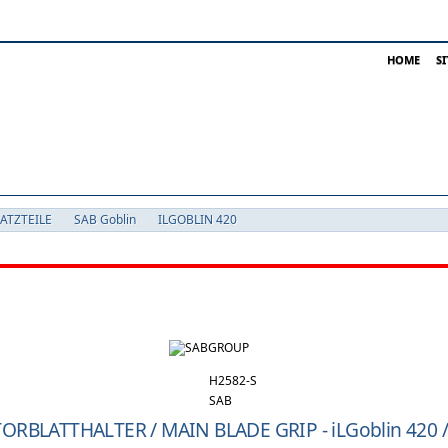
HOME
S
SATZTEILE
SAB Goblin
ILGOBLIN 420
TORBLATTHALTER / MAIN BLADE GRIP - iLGoblin 420 / RAW 420 / Mini Genesi
H2582-S
SAB
RBLATTHALTER / MAIN BLADE GRIP - iLGoblin 420 / 