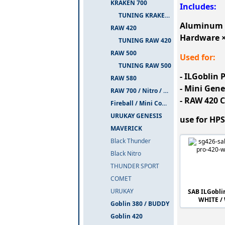
KRAKEN 700
Includes:
TUNING KRAKEN 700
Aluminum M
RAW 420
Hardware ×
TUNING RAW 420
RAW 500
Used for:
TUNING RAW 500
- ILGoblin 
RAW 580
- Mini Gene
RAW 700 / Nitro / PIUMA
- RAW 420 
Fireball / Mini Comet
URUKAY GENESIS
use for HP
MAVERICK
Black Thunder
Black Nitro
THUNDER SPORT
COMET
URUKAY
SAB ILGobli
WHITE /
Goblin 380 / BUDDY
Goblin 420