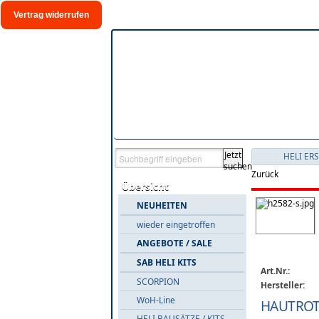
Vertrag widerrufen
Jetzt
HELI ER
suchen
SAB ALU HAUTRO
Zurück
Übersicht
NEUHEITEN
wieder eingetroffen
ANGEBOTE / SALE
SAB HELI KITS
Art.Nr.:
SCORPION
Hersteller:
WoH-Line
HAUTROTO
HELI BAUSÄTZE / KITS