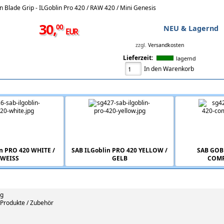
Blade Grip - ILGoblin Pro 420 / RAW 420 / Mini Genesis
30
,
00
NEU & Lagernd
EUR
zzgl.
Versandkosten
Lieferzeit:
lagernd
In den Warenkorb
sem Artikel
n PRO 420 WHITE /
SAB ILGoblin PRO 420 YELLOW /
SAB GOB
WEISS
GELB
COMP
ng
Produkte / Zubehör