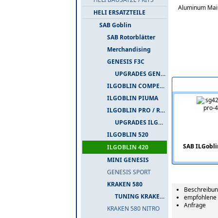
Aluminum Main 
HELI ERSATZTEILE
SAB Goblin
SAB Rotorblätter
Merchandising
GENESIS F3C
UPGRADES GENESIS F3C
Passend zu die
ILGOBLIN COMPETIZIONE
ILGOBLIN PIUMA
ILGOBLIN PRO / RAW 700
UPGRADES ILGOBLIN PRO / RAW 700
ILGOBLIN 520
SAB ILGobli
ILGOBLIN 420
MINI GENESIS
GENESIS SPORT
KRAKEN 580
Beschreibu
TUNING KRAKEN 580
empfohlene 
Anfrage
KRAKEN 580 NITRO