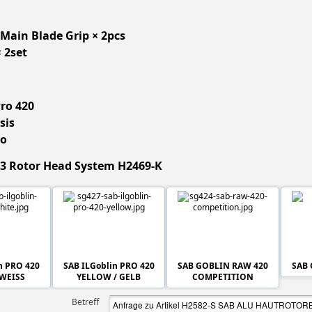
ain Blade Grip × 2pcs
 2set
Pro 420
sis
Co
S3 Rotor Head System H2469-K
n PRO 420
SAB ILGoblin PRO 420
SAB GOBLIN RAW 420
SAB 
 WEISS
YELLOW / GELB
COMPETITION
Betreff