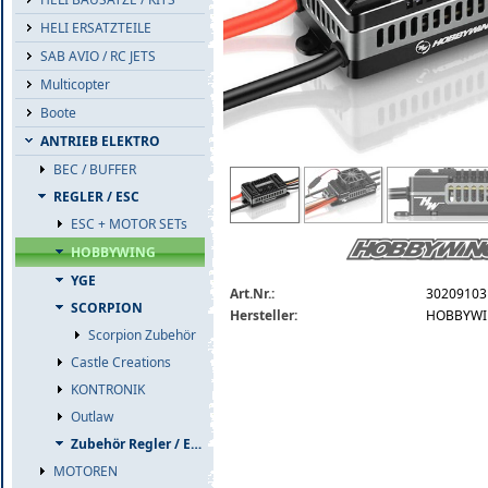
HELI ERSATZTEILE
SAB AVIO / RC JETS
Multicopter
Boote
ANTRIEB ELEKTRO
BEC / BUFFER
hobbywing-platinum-pro-260a-hv-v5-es
REGLER / ESC
ESC + MOTOR SETs
HOBBYWING
YGE
Art.Nr.:
30209103
SCORPION
Hersteller:
HOBBYW
Scorpion Zubehör
Castle Creations
KONTRONIK
Outlaw
Zubehör Regler / ESC
MOTOREN