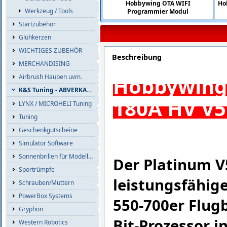
Hobbywing OTA WIFI
Ho
Werkzeug / Tools
Programmier Modul
Startzubehör
Glühkerzen
WICHTIGES ZUBEHÖR
Beschreibung
MERCHANDISING
Hobbywing
Airbrush Hauben uvm.
K&S Tuning - ABVERKAUF
180A HV V5
LYNX / MICROHELI Tuning
Tuning
Geschenkgutscheine
Simulator Software
Sonnenbrillen für Modellflieger
Der Platinum V
Sportrümpfe
leistungsfähige
Schrauben/Muttern
PowerBox Systems
550-700er Flugb
Gryphon
Bit-Prozessor i
Western Robotics