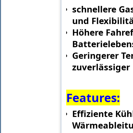
schnellere Ga
und Flexibilit
Höhere Fahref
Batterielebe
Geringerer Te
zuverlässiger
Features:
Effiziente Kü
Wärmeableitu