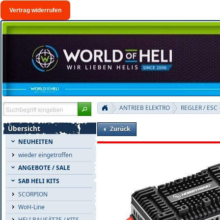
Vertrag widerrufen
ANTRIEB ELEKTRO
REGLER / ESC
Übersicht
Zurück
NEUHEITEN
wieder eingetroffen
ANGEBOTE / SALE
SAB HELI KITS
SCORPION
WoH-Line
HELI BAUSÄTZE / KITS