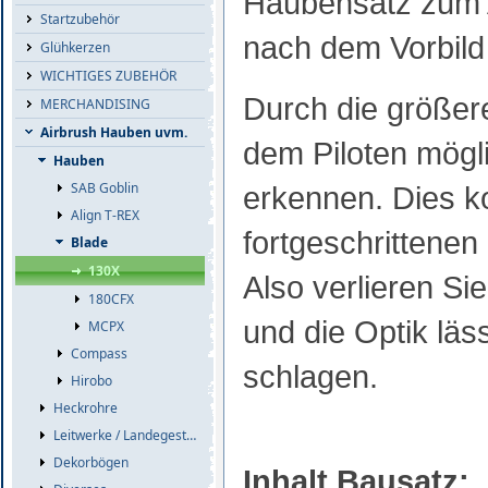
Haubensatz zum 
Startzubehör
nach dem Vorbil
Glühkerzen
WICHTIGES ZUBEHÖR
Durch die größere
MERCHANDISING
Airbrush Hauben uvm.
dem Piloten mögli
Hauben
SAB Goblin
erkennen. Dies 
Align T-REX
fortgeschrittenen
Blade
130X
Also verlieren Si
180CFX
und die Optik läs
MCPX
Compass
schlagen.
Hirobo
Heckrohre
Leitwerke / Landegestelle
Dekorbögen
Inhalt Bausatz: