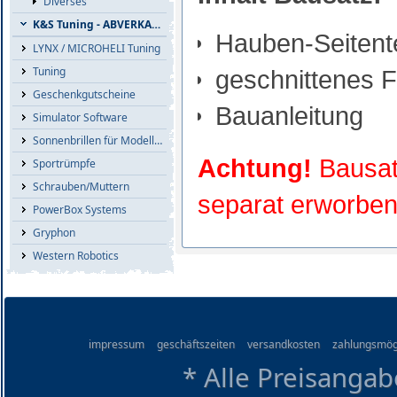
Diverses
K&S Tuning - ABVERKAUF
Hauben-Seitente
LYNX / MICROHELI Tuning
Tuning
geschnittenes F
Geschenkgutscheine
Bauanleitung
Simulator Software
Sonnenbrillen für Modellflieger
Achtung!
Bausat
Sportrümpfe
Schrauben/Muttern
separat erworben
PowerBox Systems
Gryphon
Western Robotics
impressum
geschäftszeiten
versandkosten
zahlungsmög
* Alle Preisangab