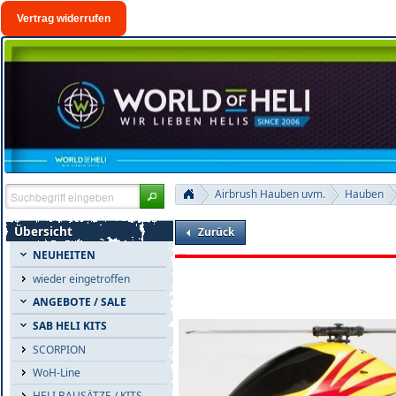
Vertrag widerrufen
Airbrush Hauben uvm.
Hauben
Übersicht
Zurück
NEUHEITEN
wieder eingetroffen
ANGEBOTE / SALE
SAB HELI KITS
SCORPION
WoH-Line
HELI BAUSÄTZE / KITS