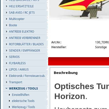
HELI ERSATZTEILE
SAB AVIO / RC JETS
Multicopter
Boote
ANTRIEB ELEKTRO
ANTRIEB VERBRENNER
blade-130x-tdr-detail-2.jpg
Art.Nr.:
130_TDRX
ROTORBLÄTTER / BLADES
Hersteller:
Sonstige
SENDER / EMPFÄNGER
SERVOS
FLYBARLESS
LIPOS / AKKUS
Beschreibung
Elektronik / Fernsteuerzub.
Transport
Optisches Tun
WERKZEUG / TOOLS
Horizon
.
Einstellhilfen
elektrische Tools
Werkzeug / Tools