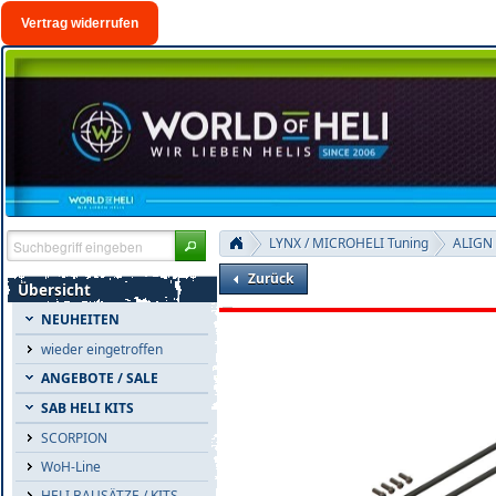
Vertrag widerrufen
LYNX / MICROHELI Tuning
ALIGN 
Zurück
Übersicht
NEUHEITEN
wieder eingetroffen
ANGEBOTE / SALE
SAB HELI KITS
SCORPION
WoH-Line
HELI BAUSÄTZE / KITS