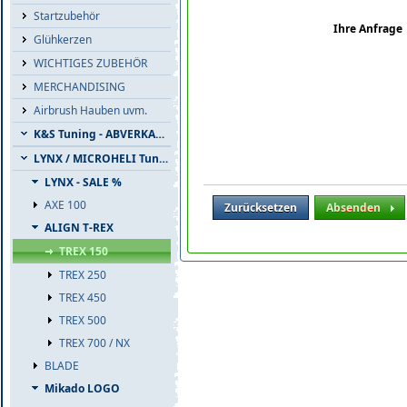
Startzubehör
Ihre Anfrage
Glühkerzen
WICHTIGES ZUBEHÖR
MERCHANDISING
Airbrush Hauben uvm.
K&S Tuning - ABVERKAUF
LYNX / MICROHELI Tuning
LYNX - SALE %
AXE 100
Zurücksetzen
Absenden
ALIGN T-REX
TREX 150
TREX 250
TREX 450
TREX 500
TREX 700 / NX
BLADE
Mikado LOGO