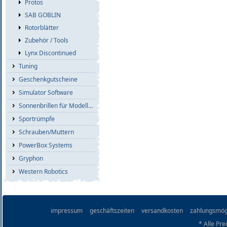
Protos
SAB GOBLIN
Rotorblätter
Zubehör / Tools
Lynx Discontinued
Tuning
Geschenkgutscheine
Simulator Software
Sonnenbrillen für Modellflieger
Sportrümpfe
Schrauben/Muttern
PowerBox Systems
Gryphon
Western Robotics
impressum
geschäftszeiten
versandkosten
zahlungsmög
* Alle Pre