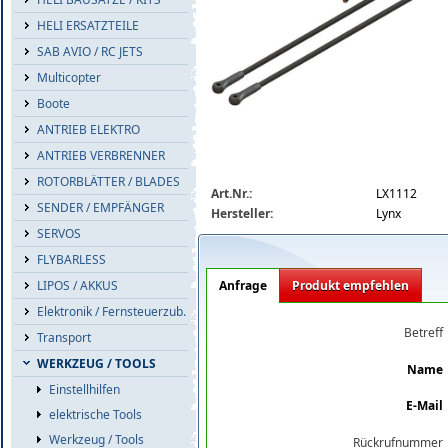
HELI ERSATZTEILE
SAB AVIO / RC JETS
Multicopter
Boote
ANTRIEB ELEKTRO
ANTRIEB VERBRENNER
ROTORBLÄTTER / BLADES
lx1112_big.jpg
Art.Nr.:
LX1112
SENDER / EMPFÄNGER
Hersteller:
Lynx
SERVOS
FLYBARLESS
Anfrage
Produkt empfehlen
LIPOS / AKKUS
Elektronik / Fernsteuerzub.
Betreff
Transport
WERKZEUG / TOOLS
Name
Einstellhilfen
E-Mail
elektrische Tools
Werkzeug / Tools
Rückrufnummer