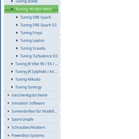
Tuning Blade
Tuning Hirobo Helis
Tuning SRB Quark
Tuning SRB Quark SG
Tuning Freya
Tuning Lepton
Tuning Sceadu
Tuning Turbulence D3
Tuning JR Vibe 90 / 50 / E8
Tuning JR Sylphide / Airskipper
Tuning Mikado
Tuning Synergy
Geschenkgutscheine
Simulator Software
Sonnenbrillen für Modellflieger
Sportrümpfe
Schrauben/Muttern
PowerBox Systems