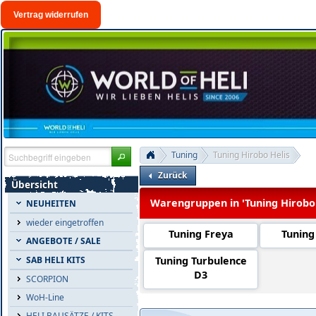
Vertrag widerrufen
Tuning
Tuning Hirobo Helis
Zurück
Übersicht
Warengruppen in 'Tuning Hirobo 
NEUHEITEN
wieder eingetroffen
Tuning Freya
Tuning
ANGEBOTE / SALE
Tuning Turbulence
SAB HELI KITS
D3
SCORPION
WoH-Line
HELI BAUSÄTZE / KITS