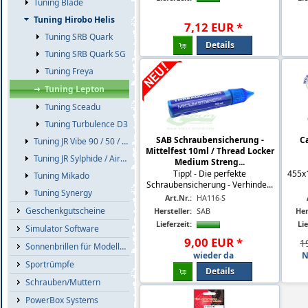
Tuning Blade
Tuning Hirobo Helis
7
,
12
EUR
*
Tuning SRB Quark
Details
Tuning SRB Quark SG
Tuning Freya
Tuning Lepton
Tuning Sceadu
Tuning Turbulence D3
SAB Schraubensicherung -
Ca
Tuning JR Vibe 90 / 50 / E8
Mittelfest 10ml / Thread Locker
Tuning JR Sylphide / Airskipper
Medium Streng...
Tipp! - Die perfekte
455x
Tuning Mikado
Schraubensicherung - Verhinde...
Tuning Synergy
Art.Nr.:
HA116-S
Geschenkgutscheine
Hersteller:
SAB
Her
Lieferzeit:
Lie
Simulator Software
9
,
00
EUR
*
1
Sonnenbrillen für Modellflieger
wieder da
N
Sportrümpfe
Details
Schrauben/Muttern
PowerBox Systems