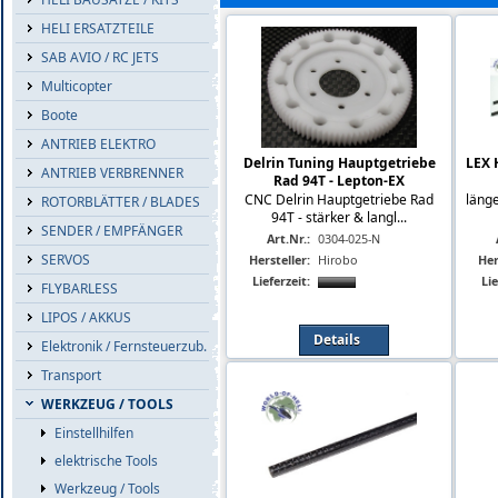
HELI ERSATZTEILE
SAB AVIO / RC JETS
Multicopter
Boote
ANTRIEB ELEKTRO
Delrin Tuning Hauptgetriebe
LEX 
ANTRIEB VERBRENNER
Rad 94T - Lepton-EX
CNC Delrin Hauptgetriebe Rad
läng
ROTORBLÄTTER / BLADES
94T - stärker & langl...
SENDER / EMPFÄNGER
Art.Nr.:
0304-025-N
SERVOS
Hersteller:
Hirobo
Her
Lieferzeit:
Lie
FLYBARLESS
LIPOS / AKKUS
Details
Elektronik / Fernsteuerzub.
Transport
WERKZEUG / TOOLS
Einstellhilfen
elektrische Tools
Werkzeug / Tools