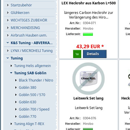
LEX Heckrohr aus Karbon L=500
Startzubehör
längeres Carbon Heckrohr zur
Glühkerzen
Verlängerung des Hiro...
WICHTIGES ZUBEHÖR
Art.Nr.:
0304-071
MERCHANDISING
Hersteller:
Hirobo
Her
Lieferzeit:
Lie
Airbrush Hauben uvm.
K&S Tuning - ABVERKAUF
43
,
29
EUR
*
LYNX / MICROHELI Tuning
Details
Tuning
Tuning Helis allgemein
Tuning SAB Goblin
Black Thunder / Nitro
Goblin 380
Goblin 500 / 570
Leitwerk Set lang
Heck
Goblin 630
Leitwerk Set lang
l
Goblin 700 / Speed
Ver
Goblin 770
Art.Nr.:
0304-076
Hersteller:
Hirobo
Her
Tuning Align T-REX
Lieferzeit:
Lie