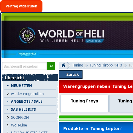
Vertrag widerrufen
Tuning
Tuning Hirobo Helis
Tu
Zurück
Übersicht
NEUHEITEN
Warengruppen neben 'Tuning Le
wieder eingetroffen
Tuning Freya
Tuning
ANGEBOTE / SALE
SAB HELI KITS
SCORPION
WoH-Line
Produkte in 'Tuning Lepton'
HELI BAUSÄTZE / KITS