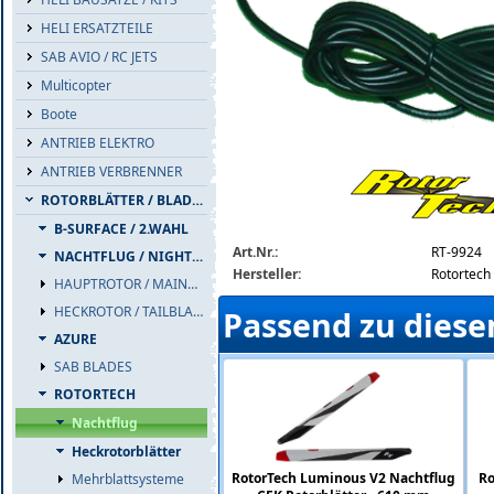
HELI ERSATZTEILE
SAB AVIO / RC JETS
Multicopter
Boote
ANTRIEB ELEKTRO
funkey-car-charger-9924-detail.png
ANTRIEB VERBRENNER
ROTORBLÄTTER / BLADES
B-SURFACE / 2.WAHL
Art.Nr.:
RT-9924
NACHTFLUG / NIGHTFLIGHT
Hersteller:
Rotortech
HAUPTROTOR / MAINBLADES
HECKROTOR / TAILBLADES
Passend zu diese
AZURE
SAB BLADES
ROTORTECH
Nachtflug
Heckrotorblätter
RotorTech Luminous V2 Nachtflug
Ro
Mehrblattsysteme