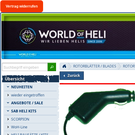
Vertrag widerrufen
ROTORBLÄTTER / BLADES
ROTOR
Zurück
Übersicht
NEUHEITEN
wieder eingetroffen
ANGEBOTE / SALE
SAB HELI KITS
SCORPION
WoH-Line
HELI BAUSÄTZE / KITS