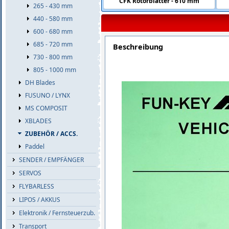
CFK Rotorblätter - 610 mm
265 - 430 mm
440 - 580 mm
600 - 680 mm
685 - 720 mm
Beschreibung
730 - 800 mm
805 - 1000 mm
DH Blades
FUSUNO / LYNX
MS COMPOSIT
XBLADES
ZUBEHÖR / ACCS.
Paddel
SENDER / EMPFÄNGER
SERVOS
FLYBARLESS
LIPOS / AKKUS
Elektronik / Fernsteuerzub.
Transport