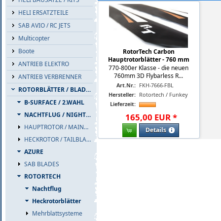
HELI ERSATZTEILE
SAB AVIO / RC JETS
Multicopter
Boote
RotorTech Carbon
Hauptrotorblätter - 760 mm
ANTRIEB ELEKTRO
770-800er Klasse - die neuen
760mm 3D Flybarless R...
ANTRIEB VERBRENNER
Art.Nr.:
FKH-7666-FBL
ROTORBLÄTTER / BLADES
Hersteller:
Rotortech / Funkey
B-SURFACE / 2.WAHL
Lieferzeit:
NACHTFLUG / NIGHTFLIGHT
165
,
00
EUR
*
HAUPTROTOR / MAINBLADES
Details
HECKROTOR / TAILBLADES
AZURE
SAB BLADES
ROTORTECH
Nachtflug
Heckrotorblätter
Mehrblattsysteme