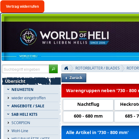
Vertrag widerrufen
ROTORBLÄTTER / BLADES
ROTOR
Zurück
Übersicht
NEUHEITEN
Warengruppen neben '730 - 800
wieder eingetroffen
Nachtflug
Heckrot
ANGEBOTE / SALE
SAB HELI KITS
600 - 680 mm
685 -
SCORPION
WoH-Line
Alle Artikel in '730 - 800 mm'
HELI BAUSÄTZE / KITS