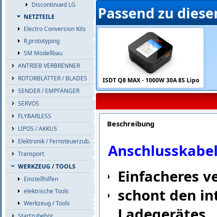
Discontinued LG
Passend zu diese
NETZTEILE
Electro Conversion Kits
R˛prototyping
SM Modellbau
ANTRIEB VERBRENNER
ROTORBLÄTTER / BLADES
ISDT Q8 MAX - 1000W 30A 8S Lipo
SENDER / EMPFÄNGER
SERVOS
FLYBARLESS
Beschreibung
LIPOS / AKKUS
Elektronik / Fernsteuerzub.
Anschlusskabel
Transport
WERKZEUG / TOOLS
Einfacheres v
Einstellhilfen
schont den in
elektrische Tools
Werkzeug / Tools
Ladegerätes
Startzubehör