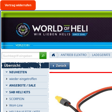
Vertrag widerrufen
ANTRIEB ELEKTRO
LADEGERÄTE
Übersicht
Zurück
NEUHEITEN
wieder eingetroffen
ANGEBOTE / SALE
SAB HELI KITS
SCORPION
WoH-Line
HELI BAUSÄTZE / KITS