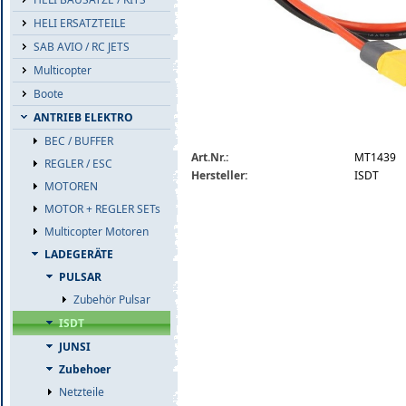
HELI ERSATZTEILE
SAB AVIO / RC JETS
Multicopter
Boote
ANTRIEB ELEKTRO
BEC / BUFFER
isdt-anschlusskabel-xt60-buchse-auf-xt
Art.Nr.:
MT1439
REGLER / ESC
Hersteller:
ISDT
MOTOREN
MOTOR + REGLER SETs
Multicopter Motoren
LADEGERÄTE
PULSAR
Zubehör Pulsar
ISDT
JUNSI
Zubehoer
Netzteile