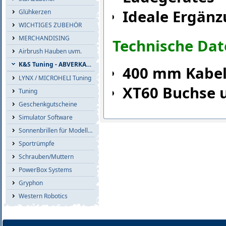
Ideale Ergänz
Glühkerzen
WICHTIGES ZUBEHÖR
MERCHANDISING
Technische Dat
Airbrush Hauben uvm.
K&S Tuning - ABVERKAUF
400 mm Kabel
LYNX / MICROHELI Tuning
XT60 Buchse u
Tuning
Geschenkgutscheine
Simulator Software
Sonnenbrillen für Modellflieger
Sportrümpfe
Schrauben/Muttern
PowerBox Systems
Gryphon
Western Robotics