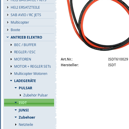
HELI ERSATZTEILE
SAB AVIO / RC JETS
Multicopter
Boote
ANTRIEB ELEKTRO
BEC / BUFFER
REGLER / ESC
isdt610029-kfz-anschlusskabel.jpg
Art.Nr.:
ISDT610029
MOTOREN
Hersteller:
ISDT
MOTOR + REGLER SETs
Multicopter Motoren
LADEGERÄTE
PULSAR
Zubehör Pulsar
ISDT
JUNSI
Zubehoer
Netzteile