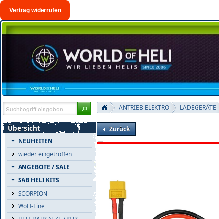
Vertrag widerrufen
ANTRIEB ELEKTRO
LADEGERÄTE
Übersicht
Zurück
NEUHEITEN
wieder eingetroffen
ANGEBOTE / SALE
SAB HELI KITS
SCORPION
WoH-Line
HELI BAUSÄTZE / KITS