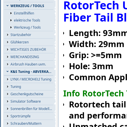
RotorTech
WERKZEUG / TOOLS
Fiber Tail B
Einstellhilfen
elektrische Tools
Werkzeug / Tools
Length: 93m
Startzubehör
Width: 29mm
Glühkerzen
WICHTIGES ZUBEHÖR
Grip: >=5mm
MERCHANDISING
Hole: 3mm
Airbrush Hauben uvm.
K&S Tuning - ABVERKAUF
Common Applic
LYNX / MICROHELI Tuning
Tuning
Info RotorTech 
Geschenkgutscheine
Rotortech tail
Simulator Software
Sonnenbrillen für Modellflieger
and performa
Sportrümpfe
Unmatched ca
Schrauben/Muttern