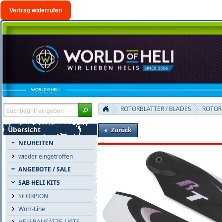
Vertrag widerrufen
ROTORBLÄTTER / BLADES
ROTOR
Übersicht
Zurück
NEUHEITEN
wieder eingetroffen
ANGEBOTE / SALE
SAB HELI KITS
SCORPION
WoH-Line
HELI BAUSÄTZE / KITS