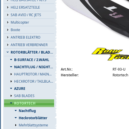
HELI ERSATZTEILE
SAB AVIO / RC JETS
Multicopter
Boote
ANTRIEB ELEKTRO
ANTRIEB VERBRENNER
rt-93-u-rotortech-ultimate-93-tailblades
ROTORBLÄTTER / BLADES
B-SURFACE / 2.WAHL
NACHTFLUG / NIGHTFLIGHT
Art.Nr.:
RT-93-U
HAUPTROTOR / MAINBLADES
Hersteller:
Rotortech
HECKROTOR / TAILBLADES
AZURE
SAB BLADES
ROTORTECH
Nachtflug
Heckrotorblätter
Mehrblattsysteme