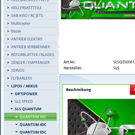
HELI ERSATZTEILE
SAB AVIO / RC JETS
Multicopter
Boote
ANTRIEB ELEKTRO
ANTRIEB VERBRENNER
ROTORBLÄTTER / BLADES
sls-quantum-30c-lipo.png
Art.Nr.:
SLSQ350061
SENDER / EMPFÄNGER
Hersteller:
SLS
SERVOS
FLYBARLESS
LIPOS / AKKUS
Beschreibung
OPTIPOWER
SLS SPEED
SLS QUANTUM
QUANTUM 30C
QUANTUM 40C
QUANTUM 65C