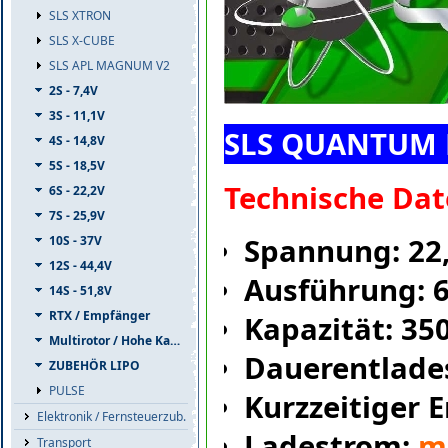
SLS XTRON
SLS X-CUBE
SLS APL MAGNUM V2
2S - 7,4V
3S - 11,1V
SLS QUANTUM 
4S - 14,8V
5S - 18,5V
Technische Dat
6S - 22,2V
7S - 25,9V
Spannung: 22
10S - 37V
12S - 44,4V
Ausführung: 
14S - 51,8V
RTX / Empfänger
Kapazität: 3
Multirotor / Hohe Kapazität
Dauerentlade
ZUBEHÖR LIPO
PULSE
Kurzzeitiger 
Elektronik / Fernsteuerzub.
Ladestrom:
ma
Transport