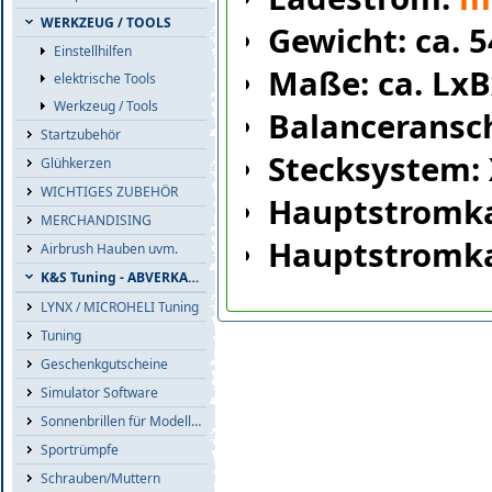
WERKZEUG / TOOLS
Gewicht: ca. 
Einstellhilfen
Maße: ca. Lx
elektrische Tools
Werkzeug / Tools
Balanceransc
Startzubehör
Stecksystem:
Glühkerzen
WICHTIGES ZUBEHÖR
Hauptstromk
MERCHANDISING
Hauptstromka
Airbrush Hauben uvm.
K&S Tuning - ABVERKAUF
LYNX / MICROHELI Tuning
Tuning
Geschenkgutscheine
Simulator Software
Sonnenbrillen für Modellflieger
Sportrümpfe
Schrauben/Muttern