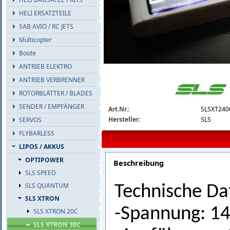
HELI ERSATZTEILE
SAB AVIO / RC JETS
Multicopter
Boote
ANTRIEB ELEKTRO
ANTRIEB VERBRENNER
slsxt24004130-detail.jpg
ROTORBLÄTTER / BLADES
SENDER / EMPFÄNGER
Art.Nr.:
SLSXT240
Hersteller:
SLS
SERVOS
FLYBARLESS
LIPOS / AKKUS
OPTIPOWER
Beschreibung
SLS SPEED
SLS QUANTUM
Technische Da
SLS XTRON
-Spannung: 1
SLS XTRON 20C
SLS XTRON 30C