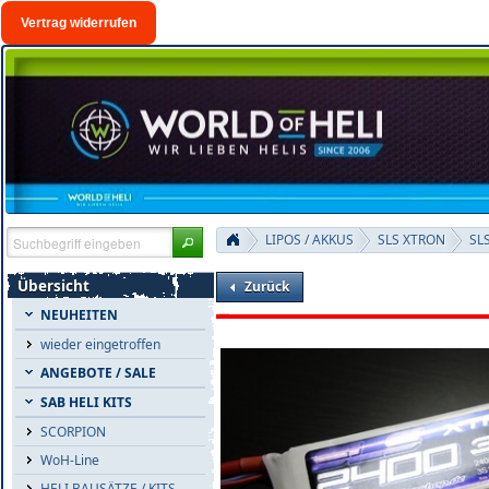
Vertrag widerrufen
LIPOS / AKKUS
SLS XTRON
SL
Übersicht
Zurück
NEUHEITEN
wieder eingetroffen
ANGEBOTE / SALE
SAB HELI KITS
SCORPION
WoH-Line
HELI BAUSÄTZE / KITS