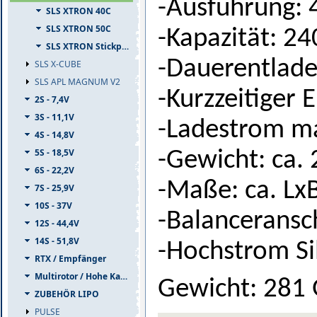
-Ausführung: 
SLS XTRON 40C
SLS XTRON 50C
-Kapazität: 
SLS XTRON Stickpack
-Dauerentlade
SLS X-CUBE
SLS APL MAGNUM V2
-Kurzzeitiger
2S - 7,4V
3S - 11,1V
-Ladestrom ma
4S - 14,8V
5S - 18,5V
-Gewicht: ca
6S - 22,2V
-Maße: ca. L
7S - 25,9V
10S - 37V
-Balanceransc
12S - 44,4V
14S - 51,8V
-Hochstrom S
RTX / Empfänger
Multirotor / Hohe Kapazität
Gewicht: 281
ZUBEHÖR LIPO
PULSE