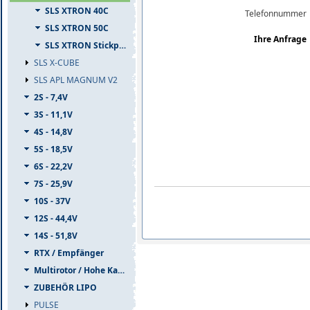
SLS XTRON 40C
Telefonnummer
SLS XTRON 50C
Ihre Anfrage
SLS XTRON Stickpack
SLS X-CUBE
SLS APL MAGNUM V2
2S - 7,4V
3S - 11,1V
4S - 14,8V
5S - 18,5V
6S - 22,2V
7S - 25,9V
10S - 37V
12S - 44,4V
14S - 51,8V
RTX / Empfänger
Multirotor / Hohe Kapazität
ZUBEHÖR LIPO
PULSE