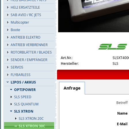
HELI ERSATZTEILE
SAB AVIO / RC JETS
Multicopter
Boote
ANTRIEB ELEKTRO
slsxt40004130-detail.jpg
ANTRIEB VERBRENNER
ROTORBLÄTTER / BLADES
Art.Nr.:
SLSXT400
SENDER / EMPFÄNGER
Hersteller:
SLS
SERVOS
FLYBARLESS
LIPOS / AKKUS
Anfrage
OPTIPOWER
SLS SPEED
Betreff
SLS QUANTUM
SLS XTRON
Name
SLS XTRON 20C
E-Mail
SLS XTRON 30C