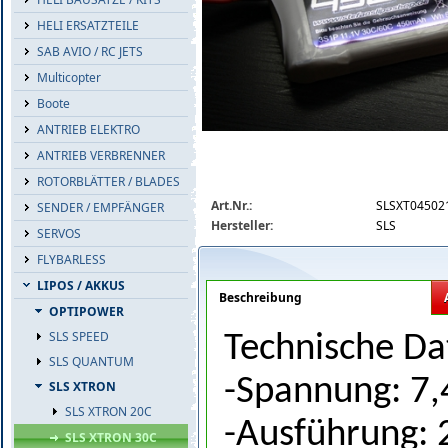
HELI ERSATZTEILE
SAB AVIO / RC JETS
Multicopter
Boote
ANTRIEB ELEKTRO
ANTRIEB VERBRENNER
ROTORBLÄTTER / BLADES
slsxt04502130-detail.jpg
Art.Nr.:
SLSXT04502
SENDER / EMPFÄNGER
Hersteller:
SLS
SERVOS
FLYBARLESS
LIPOS / AKKUS
Beschreibung
OPTIPOWER
SLS SPEED
Technische Da
SLS QUANTUM
-Spannung: 7,
SLS XTRON
SLS XTRON 20C
-Ausführung: 
SLS XTRON 30C