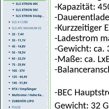
SLS XTRON 40C
-Kapazität: 
SLS XTRON 50C
-Dauerentlade
SLS XTRON Stickpack
SLS X-CUBE
-Kurzzeitiger
SLS APL MAGNUM V2
2S - 7,4V
-Ladestrom ma
3S - 11,1V
4S - 14,8V
-Gewicht: ca
5S - 18,5V
-Maße: ca. L
6S - 22,2V
7S - 25,9V
-Balanceransc
10S - 37V
12S - 44,4V
14S - 51,8V
RTX / Empfänger
-BEC Hauptst
Multirotor / Hohe Kapazität
ZUBEHÖR LIPO
Gewicht: 32 
PULSE