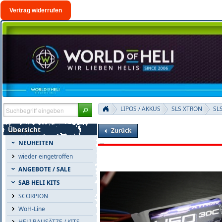
Vertrag widerrufen
LIPOS / AKKUS
SLS XTRON
SL
Übersicht
Zurück
NEUHEITEN
wieder eingetroffen
ANGEBOTE / SALE
SAB HELI KITS
SCORPION
WoH-Line
HELI BAUSÄTZE / KITS