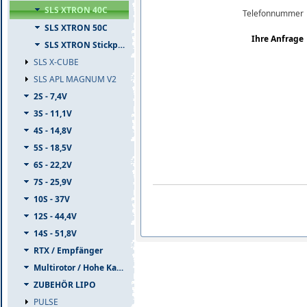
SLS XTRON 40C
Telefonnummer
SLS XTRON 50C
Ihre Anfrage
SLS XTRON Stickpack
SLS X-CUBE
SLS APL MAGNUM V2
2S - 7,4V
3S - 11,1V
4S - 14,8V
5S - 18,5V
6S - 22,2V
7S - 25,9V
10S - 37V
12S - 44,4V
14S - 51,8V
RTX / Empfänger
Multirotor / Hohe Kapazität
ZUBEHÖR LIPO
PULSE