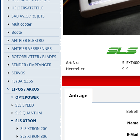
HELI ERSATZTEILE
SAB AVIO / RC JETS
Multicopter
Boote
ANTRIEB ELEKTRO
slsxt40005140-detail.jpg
ANTRIEB VERBRENNER
ROTORBLÄTTER / BLADES
Art.Nr.:
SLSXT400
SENDER / EMPFÄNGER
Hersteller:
SLS
SERVOS
FLYBARLESS
LIPOS / AKKUS
Anfrage
OPTIPOWER
SLS SPEED
Betreff
SLS QUANTUM
SLS XTRON
Name
SLS XTRON 20C
E-Mail
SLS XTRON 30C