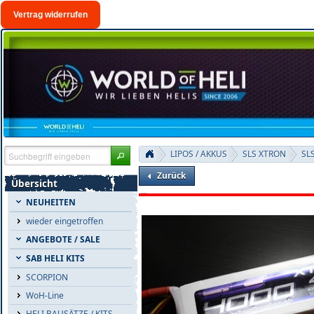
Vertrag widerrufen
LIPOS / AKKUS
SLS XTRON
SL
Zurück
Übersicht
NEUHEITEN
wieder eingetroffen
ANGEBOTE / SALE
SAB HELI KITS
SCORPION
WoH-Line
HELI BAUSÄTZE / KITS