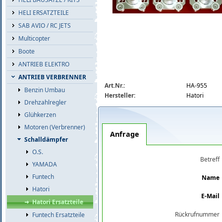
HELI ERSATZTEILE
SAB AVIO / RC JETS
Multicopter
Boote
ANTRIEB ELEKTRO
ANTRIEB VERBRENNER
955-large.jpg
Art.Nr.:
HA-955
Benzin Umbau
Hersteller:
Hatori
Drehzahlregler
Glühkerzen
Motoren (Verbrenner)
Anfrage
Schalldämpfer
O.S.
Betreff
YAMADA
Funtech
Name
Hatori
E-Mail
Hatori Ersatzteile
Rückrufnummer
Funtech Ersatzteile