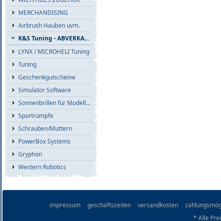
MERCHANDISING
Airbrush Hauben uvm.
K&S Tuning - ABVERKAUF
LYNX / MICROHELI Tuning
Tuning
Geschenkgutscheine
Simulator Software
Sonnenbrillen für Modellflieger
Sportrümpfe
Schrauben/Muttern
PowerBox Systems
Gryphon
Western Robotics
impressum
geschäftszeiten
versandkosten
zahlungsmög
* Alle Pre