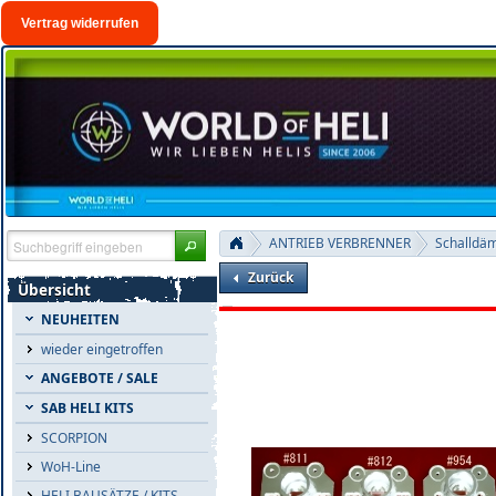
Vertrag widerrufen
ANTRIEB VERBRENNER
Schalldä
Zurück
Übersicht
NEUHEITEN
wieder eingetroffen
ANGEBOTE / SALE
SAB HELI KITS
SCORPION
WoH-Line
HELI BAUSÄTZE / KITS