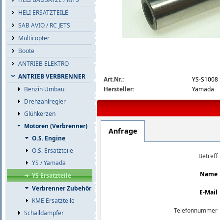
HELI ERSATZTEILE
SAB AVIO / RC JETS
Multicopter
Boote
ANTRIEB ELEKTRO
ys-s1008-detail.jpg
ANTRIEB VERBRENNER
Art.Nr.:
YS-S1008
Hersteller:
Yamada
Benzin Umbau
Drehzahlregler
Glühkerzen
Motoren (Verbrenner)
Anfrage
O.S. Engine
O.S. Ersatzteile
Betreff
YS / Yamada
Name
YS Ersatzteile
Verbrenner Zubehör
E-Mail
KME Ersatzteile
Telefonnummer
Schalldämpfer