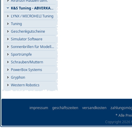
Airbrush Hauben uvm.
K&S Tuning - ABVERKAUF
LYNX / MICROHELI Tuning
Tuning
Geschenkgutscheine
Simulator Software
Sonnenbrillen für Modellflieger
Sportrümpfe
Schrauben/Muttern
PowerBox Systems
Gryphon
Western Robotics
impressum
geschäftszeiten
versandkosten
zahlungsmög
* Alle Pre
Copyright 2026 