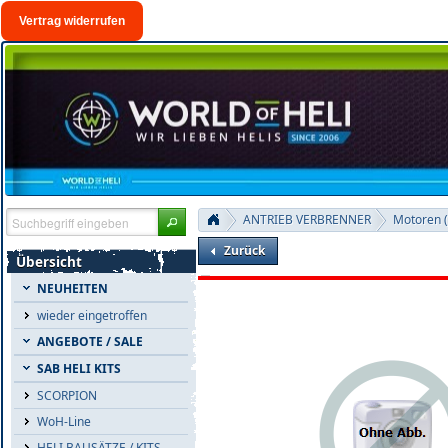
Vertrag widerrufen
ANTRIEB VERBRENNER
Motoren 
Zurück
Übersicht
NEUHEITEN
wieder eingetroffen
ANGEBOTE / SALE
SAB HELI KITS
SCORPION
WoH-Line
HELI BAUSÄTZE / KITS