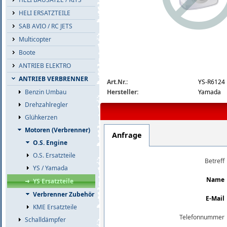
HELI ERSATZTEILE
SAB AVIO / RC JETS
Multicopter
Boote
ANTRIEB ELEKTRO
img_nopic_large
ANTRIEB VERBRENNER
Art.Nr.:
YS-R6124
Hersteller:
Yamada
Benzin Umbau
Drehzahlregler
Glühkerzen
Motoren (Verbrenner)
Anfrage
O.S. Engine
O.S. Ersatzteile
Betreff
YS / Yamada
Name
YS Ersatzteile
Verbrenner Zubehör
E-Mail
KME Ersatzteile
Telefonnummer
Schalldämpfer