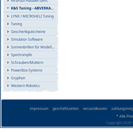
Airbrush Hauben uvm.
K&S Tuning - ABVERKAUF
LYNX / MICROHELI Tuning
Tuning
Geschenkgutscheine
Simulator Software
Sonnenbrillen für Modellflieger
Sportrümpfe
Schrauben/Muttern
PowerBox Systems
Gryphon
Western Robotics
impressum
geschäftszeiten
versandkosten
zahlungsmög
* Alle Pre
Copyright 2026 