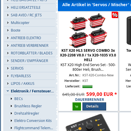
Alle Artikel in 'Servos / Mischer'
HELI ERSATZTEILE
%
SAB AVIO / RC JETS
Multicopter
Boote
ANTRIEB ELEKTRO
ANTRIEB VERBRENNER
KST X20 HLS SERVO COMBO 3x
To
ROTORBLÄTTER / BLADES
X20-2208 V8.0 / 1x X20-1035 V3.0
HELI
SENDER / EMPFÄNGER
KST X20 High End Servo Set - 500-
W
SERVOS
800er Heli, Brush...
Ser
Art.Nr.:
KST-X20-Combo-New
FLYBARLESS
Hersteller:
KST
Her
LIPOS / AKKUS
Lieferzeit:
Lie
Elektronik / Fernsteuerzub.
599
,
00
EUR
*
649,00 EUR
BECs
DAUERBRENNER
Brushless Regler
Details
Drehzahlregler
Elektro Conversion Kits
Flightcommand Telemetrie