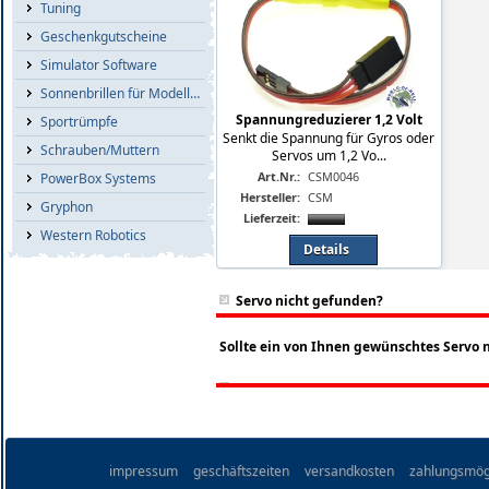
Tuning
Geschenkgutscheine
Simulator Software
Sonnenbrillen für Modellflieger
Spannungreduzierer 1,2 Volt
Sportrümpfe
Senkt die Spannung für Gyros oder
Schrauben/Muttern
Servos um 1,2 Vo...
Art.Nr.:
CSM0046
PowerBox Systems
Hersteller:
CSM
Gryphon
Lieferzeit:
Western Robotics
Details
Servo nicht gefunden?
Sollte ein von Ihnen gewünschtes Servo ni
impressum
geschäftszeiten
versandkosten
zahlungsmög