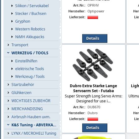
Art.Nr.:
OPRHV
Silikon / Servokabel
Hersteller:
Optipower
Her
Stecker / Buchsen
Lieferzeit:
Lie
Gryphon
Western Robotics
NiMH Akkupacks
Details
Transport
WERKZEUG / TOOLS
Einstellhilfen
elektrische Tools
Werkzeug / Tools
Startzubehör
Dubro Extra Starke Lange
Ligh
Servoarm Set - Futaba
Glühkerzen
Super Strength Long Servo Arms:
Ultima
WICHTIGES ZUBEHÖR
Designed for use i...
Art.Nr.:
DUB670
MERCHANDISING
Hersteller:
Dubro
Her
Airbrush Hauben uvm.
Lieferzeit:
Lie
K&S Tuning - ABVERKAUF
Details
LYNX / MICROHELI Tuning