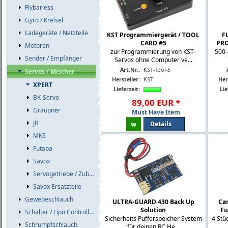
Flybarless
Gyro / Kreisel
Ladegeräte / Netzteile
KST Programmiergerät / TOOL
F
CARD #5
PRO
Motoren
zur Programmierung von KST-
500-
Sender / Empfänger
Servos ohne Computer ve...
Art.Nr.:
KST-Tool-5
Servos / Mischer
Hersteller:
KST
Her
XPERT
Lieferzeit:
Lie
BK-Servo
89
,
00
EUR
*
Graupner
Must Have Item
JR
Details
MKS
Futaba
Savox
Servogetriebe / Zubehör
Savox Ersatzteile
Gewebeschlauch
ULTRA-GUARD 430 Back Up
Ca
Solution
Fu
Schalter / Lipo Controller / Akkuweichen
Sicherheits Pufferspeicher System
4 Stü
Schrumpfschlauch
für deinen RC He...