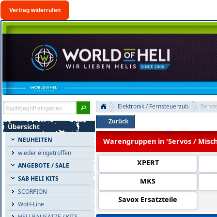
Vertrag widerrufen
Elektronik / Fernsteuerzub.
Servo
Zurück
Übersicht
NEUHEITEN
Warengruppen in 'Servos / Misc
wieder eingetroffen
XPERT
ANGEBOTE / SALE
SAB HELI KITS
MKS
SCORPION
Savox Ersatzteile
WoH-Line
HELI BAUSÄTZE / KITS