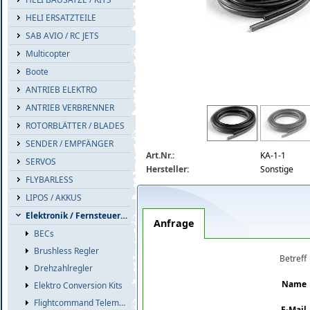
HELI ERSATZTEILE
SAB AVIO / RC JETS
Multicopter
Boote
ANTRIEB ELEKTRO
ANTRIEB VERBRENNER
silikonkabels-detail.jpg
ROTORBLÄTTER / BLADES
SENDER / EMPFÄNGER
Art.Nr.:
KA-1-1
SERVOS
Hersteller:
Sonstige
FLYBARLESS
LIPOS / AKKUS
Elektronik / Fernsteuerzub.
Anfrage
BECs
Brushless Regler
Betreff
Drehzahlregler
Name
Elektro Conversion Kits
Flightcommand Telemetrie
E-Mail