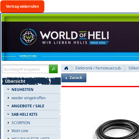
Vertrag widerrufen
Elektronik / Fernsteuerzub.
Siliko
Zurück
Übersicht
NEUHEITEN
wieder eingetroffen
ANGEBOTE / SALE
SAB HELI KITS
SCORPION
WoH-Line
HELI BAUSÄTZE / KITS