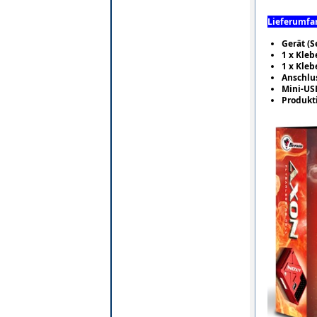
Lieferumfa
Gerät (S
1 x Kleb
1 x Kleb
Anschlu
Mini-US
Produkt