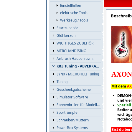
Einstellhilfen
elektrische Tools
Beschrei
Werkzeug / Tools
Startzubehör
Glühkerzen
WICHTIGES ZUBEHÖR
MERCHANDISING
Airbrush Hauben uvm.
K&S Tuning - ABVERKAUF
AXO
LYNX / MICROHELI Tuning
Tuning
Mit dem
A
Geschenkgutscheine
DEMON-T
Simulator Software
und vie
Sonnenbrillen für Modellflieger
Speziell
Bedienun
Sportrümpfe
wichtigs
Notebook
Schrauben/Muttern
PowerBox Systems
Bist du ber