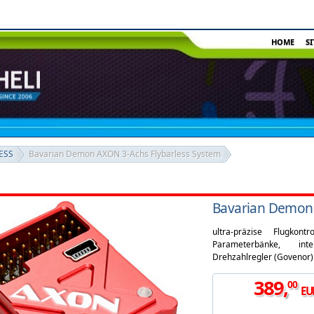
HOME
S
ESS
Bavarian Demon AXON 3-Achs Flybarless System
Bavarian Demon 
ultra-präzise Flugkont
Parameterbänke, intel
Drehzahlregler (Govenor). 
389
,
00
EU