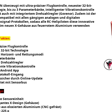
 überzeugt mit ultra-präziser Flugkontrolle, neuester 32-bit-
gie, bis zu 3 Parameterbänke, intelligenter Vibrationskontrolle
t auch mit integriertem
Drehzahlregler (Govenor). Zudem ist der
mpatibel mit allen gängigen analogen und digitalen
gnal-Protokollen, sodass alle RC-Helipiloten diese innovative
 im neuen X-Gehäuse aus feuerrotem Aluminium verwenden
Fakten:
äzise Flugkontrolle
 32-bit Technologie
 Horizont- und Rettungsmodi
eterbänke
 Drehzahlregler
ente Vibrationskontrolle
 Android App
rotokoll-Eingang
ssicher durch Online-Update
itet mit Sensorbus
gn:
te Sensoreinheit
gantes X-Design (Gehäuse)
 aus eloxierten Aluminium (CNC-gefräst)
 225 g