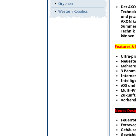
Gryphon
Der AXON
Western Robotics
Technolo
und jetz
AXON ko
Summensi
Technik
können.
Features & 
Ultra-pr
Neueste
Mehrere
3 Param
Interner
Intellig
iOS und
Multi-P
Zukunft
Vorbere
Neues Desi
Feuerro
Extrava
Gehäuse
Gewicht: