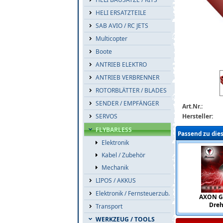
HELI ERSATZTEILE
SAB AVIO / RC JETS
Multicopter
Boote
ANTRIEB ELEKTRO
bavarian-dem
ANTRIEB VERBRENNER
ROTORBLÄTTER / BLADES
SENDER / EMPFÄNGER
Art.Nr.:
Hersteller:
SERVOS
FLYBARLESS
Passend zu die
Elektronik
Kabel / Zubehör
Mechanik
LIPOS / AKKUS
Elektronik / Fernsteuerzub.
AXON GO
Dreh
Transport
WERKZEUG / TOOLS