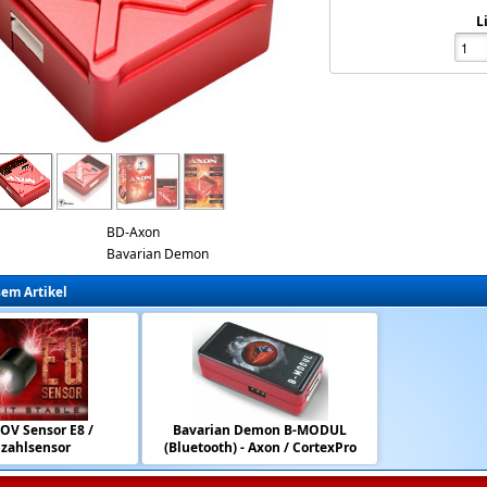
L
on-axon-flybarless-system.png
BD-Axon
Bavarian Demon
sem Artikel
V Sensor E8 /
Bavarian Demon B-MODUL
zahlsensor
(Bluetooth) - Axon / CortexPro