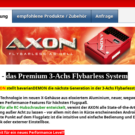
bung
empfohlene Produkte / Zubehör
Anfrage
N
-
das Premium 3-Achs Flybarless System
XON
stellt bavarianDEMON die nächste Generation in der 3-Achs Flybarlesst
echnologie im neuen X-Gehäuse aus eloxiertem Aluminium, neuer, wegwe
len Performance-Features für höchsten Flugspaß.
 für alle RC-Hubschrauber entwickelt
, vereint der AXON alle State-of-the-Ar
g außer Acht zu lassen – vor allem mit den in Kürze erscheinenden Androi
te Punkt auf dem Flugplatz ist die intuitive und einfache Bedienung und E
 oder externer Einstellbox.
eit für ein neues Performance Level?