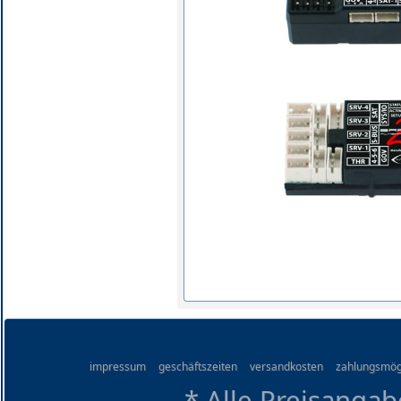
impressum
geschäftszeiten
versandkosten
zahlungsmög
* Alle Preisangab