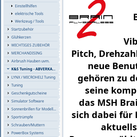
Einstellhilfen
elektrische Tools
Werkzeug / Tools
Startzubehör
Glühkerzen
Vi
WICHTIGES ZUBEHÖR
Pitch, Drehzahl
MERCHANDISING
Airbrush Hauben uvm.
neue Benut
K&S Tuning - ABVERKAUF
gehören zu d
LYNX / MICROHELI Tuning
Tuning
seine komp
Geschenkgutscheine
das MSH Brain
Simulator Software
Sonnenbrillen für Modellflieger
sich dabei für
Sportrümpfe
aktuell
Schrauben/Muttern
PowerBox Systems