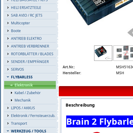
HELI ERSATZTEILE
SAB AVIO / RC JETS
Multicopter
Boote
ANTRIEB ELEKTRO
ANTRIEB VERBRENNER
msh51636-brain-2-msh.png
ROTORBLÄTTER / BLADES
SENDER / EMPFÄNGER
Art.Nr.:
MSH5163
SERVOS
Hersteller:
MSH
FLYBARLESS
Elektronik
Kabel / Zubehör
Mechanik
Beschreibung
LIPOS / AKKUS
Elektronik / Fernsteuerzub.
Brain 2 Flybar
Transport
WERKZEUG / TOOLS