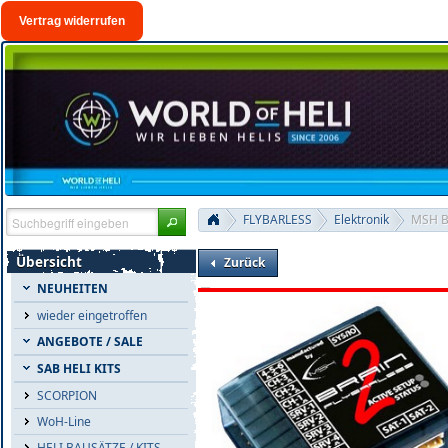
Vertrag widerrufen
FLYBARLESS
Elektronik
MSH BR
Übersicht
Zurück
NEUHEITEN
wieder eingetroffen
ANGEBOTE / SALE
SAB HELI KITS
SCORPION
WoH-Line
HELI BAUSÄTZE / KITS