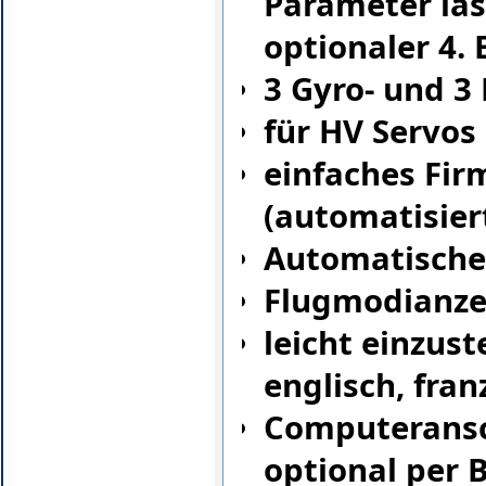
Parameter las
optionaler 4.
3 Gyro- und 3
für HV Servos 
einfaches Fir
(automatisier
Automatische
Flugmodianze
leicht einzust
englisch, fran
Computeransc
optional per 