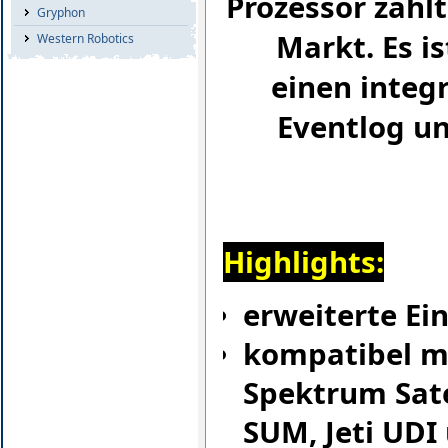
Prozessor zähl
Gryphon
Markt. Es i
Western Robotics
einen integr
Eventlog un
Highlights:
erweiterte Ei
kompatibel mi
Spektrum Sate
SUM, Jeti UD