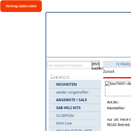
Vertrag widerrufen
Jetzt
FLYBARL
suchen
Zurück
Übersicht
NEUHEITEN
wieder eingetroffen
ANGEBOTE / SALE
Art.Nr.:
SAB HELI KITS
Hersteller:
SCORPION
nur als Heck-
WoH-Line
RIGID-Betrieb 
HELI BAUSÄTZE / KITS