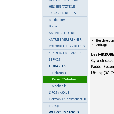
HELI ERSATZTEILE
SAB AVIO / RC JETS
Multicopter
Boote
ANTRIEB ELEKTRO
ANTRIEB VERBRENNER
Beschreibu
Anfrage
ROTORBLÄTTER / BLADES
SENDER / EMPFÄNGER
Das
MICROB
SERVOS
Gyro einsetze
FLYBARLESS
Paddel-System
Elektronik
Lösung (3G-G
Kabel / Zubehör
Mechanik
LIPOS / AKKUS
Elektronik / Fernsteuerzub.
Transport
WERKZEUG / TOOLS