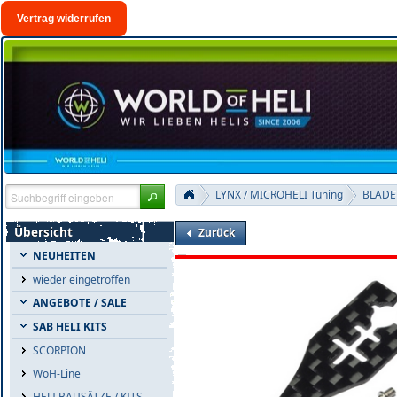
Vertrag widerrufen
LYNX / MICROHELI Tuning
BLADE
Übersicht
Zurück
NEUHEITEN
wieder eingetroffen
ANGEBOTE / SALE
SAB HELI KITS
SCORPION
WoH-Line
HELI BAUSÄTZE / KITS