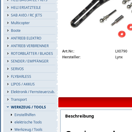
HELI ERSATZTEILE
SAB AVIO / RC JETS
Multicopter
Boote
ANTRIEB ELEKTRO
ANTRIEB VERBRENNER
lx0790-detail.jpg
Art.Nr.:
LX0790
ROTORBLÄTTER / BLADES
Hersteller:
Lynx
SENDER / EMPFÄNGER
SERVOS
FLYBARLESS
LIPOS / AKKUS
Elektronik / Fernsteuerzub.
Transport
WERKZEUG / TOOLS
Einstellhilfen
Beschreibung
elektrische Tools
Werkzeug / Tools