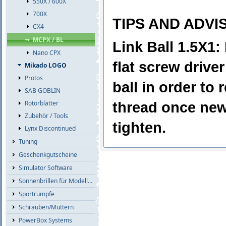
550X / 600X
700X
TIPS AND ADVI
CX4
MCPX / BL
Link Ball 1.5X1
Nano CPX
flat screw driver
Mikado LOGO
Protos
ball in order to
SAB GOBLIN
thread once new 
Rotorblätter
Zubehör / Tools
tighten.
Lynx Discontinued
Tuning
Geschenkgutscheine
Simulator Software
Sonnenbrillen für Modellflieger
Sportrümpfe
Schrauben/Muttern
PowerBox Systems