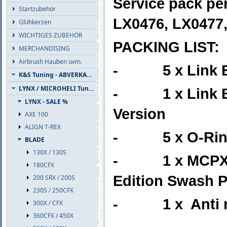
Service pack pe
Startzubehör
LX0476, LX0477
Glühkerzen
WICHTIGES ZUBEHÖR
PACKING LIST:
MERCHANDISING
Airbrush Hauben uvm.
- 5 x Link Ba
K&S Tuning - ABVERKAUF
LYNX / MICROHELI Tuning
- 1 x Link Bal
LYNX - SALE %
Version
AXE 100
ALIGN T-REX
- 5 x O-Ring 
BLADE
130X / 130S
- 1 x MCPX-BL
180CFX
Edition Swash P
200 SRX / 200S
230S / 250CFX
- 1 x Anti ro
300X / CFX
360CFX / 450X