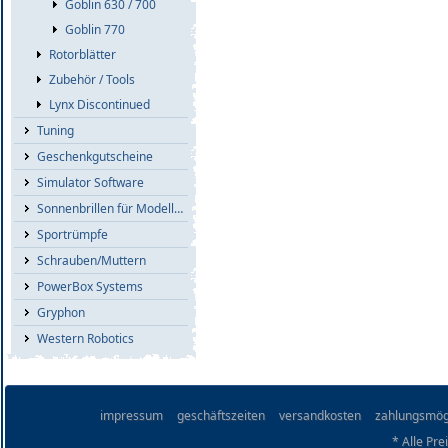
Goblin 630 / 700
Goblin 770
Rotorblätter
Zubehör / Tools
Lynx Discontinued
Tuning
Geschenkgutscheine
Simulator Software
Sonnenbrillen für Modellflieger
Sportrümpfe
Schrauben/Muttern
PowerBox Systems
Gryphon
Western Robotics
impressum
geschäftszeiten
versandkosten
zahlungsmög
* Alle Pre