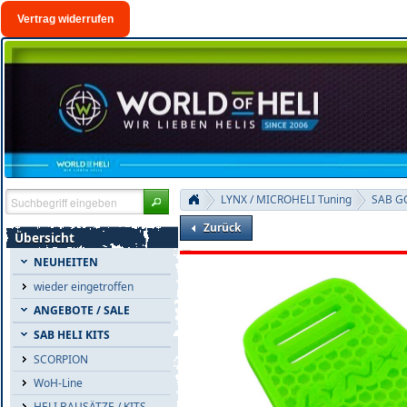
Vertrag widerrufen
LYNX / MICROHELI Tuning
SAB G
Zurück
Übersicht
NEUHEITEN
wieder eingetroffen
ANGEBOTE / SALE
SAB HELI KITS
SCORPION
WoH-Line
HELI BAUSÄTZE / KITS