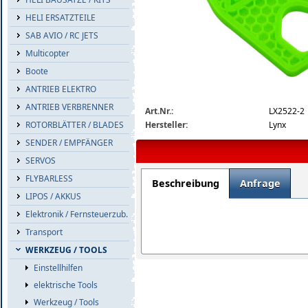
HELI ERSATZTEILE
SAB AVIO / RC JETS
Multicopter
Boote
ANTRIEB ELEKTRO
lx2522-2_big.jpg
ANTRIEB VERBRENNER
Art.Nr.:
LX2522-2
Hersteller:
Lynx
ROTORBLÄTTER / BLADES
SENDER / EMPFÄNGER
SERVOS
FLYBARLESS
Beschreibung
Anfrage
LIPOS / AKKUS
Elektronik / Fernsteuerzub.
Transport
WERKZEUG / TOOLS
Einstellhilfen
elektrische Tools
Werkzeug / Tools