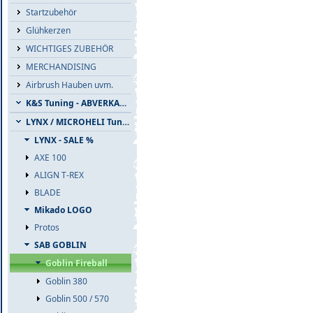
Startzubehör
Glühkerzen
WICHTIGES ZUBEHÖR
MERCHANDISING
Airbrush Hauben uvm.
K&S Tuning - ABVERKAUF
LYNX / MICROHELI Tuning
LYNX - SALE %
AXE 100
ALIGN T-REX
BLADE
Mikado LOGO
Protos
SAB GOBLIN
Goblin Fireball
Goblin 380
Goblin 500 / 570