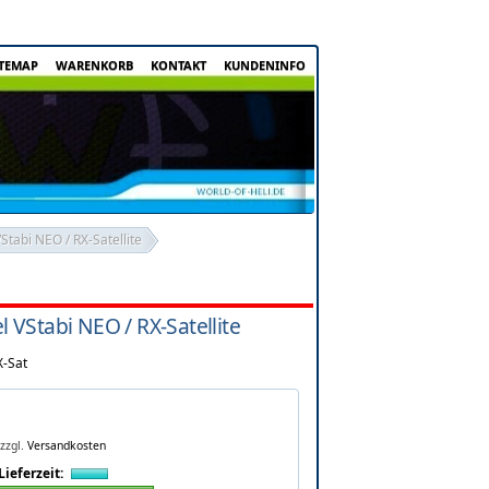
ITEMAP
WARENKORB
KONTAKT
KUNDENINFO
tabi NEO / RX-Satellite
 VStabi NEO / RX-Satellite
X-Sat
zzgl.
Versandkosten
Lieferzeit: