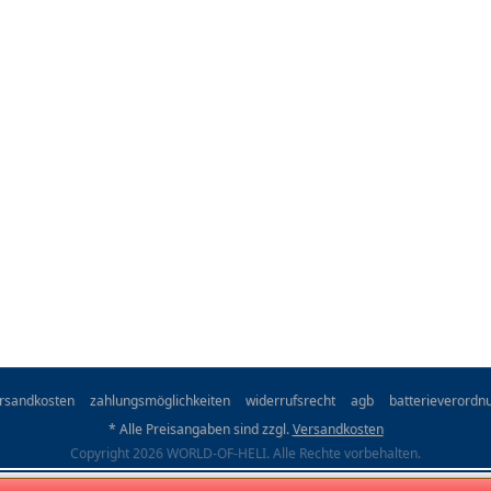
rsandkosten
zahlungsmöglichkeiten
widerrufsrecht
agb
batterieverordn
* Alle Preisangaben sind zzgl.
Versandkosten
Copyright 2026 WORLD-OF-HELI. Alle Rechte vorbehalten.