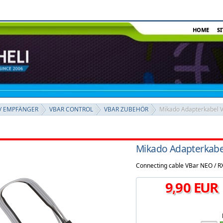
HOME
S
/ EMPFÄNGER
VBAR CONTROL
VBAR ZUBEHÖR
Mikado Adapterkabel VS
Mikado Adapterkabel
Connecting cable VBar NEO / R
9
,
90
EUR