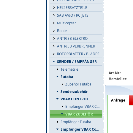
HELI ERSATZTEILE
SAB AVIO / RC JETS
Multicopter
Boote
ANTRIEB ELEKTRO
ANTRIEB VERBRENNER
ROTORBLÄTTER / BLADES
04977_b1_big.
SENDER / EMPFÄNGER
Telemetrie
Art.Nr.:
Futaba
Hersteller:
Zubehör Futaba
Senderzubehör
VBAR CONTROL
Anfrage
Empfänger VBAR Control
VBAR ZUBEHÖR
Empfänger Futaba
Empfänger VBAR Control