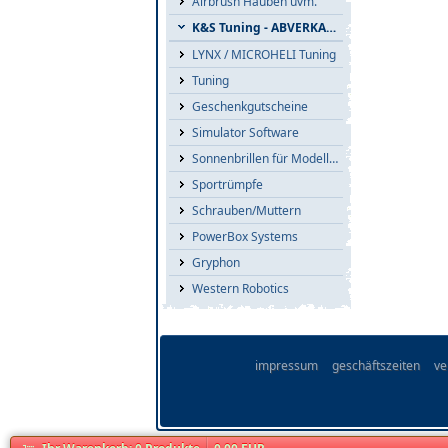
Airbrush Hauben uvm.
K&S Tuning - ABVERKAUF
LYNX / MICROHELI Tuning
Tuning
Geschenkgutscheine
Simulator Software
Sonnenbrillen für Modellflieger
Sportrümpfe
Schrauben/Muttern
PowerBox Systems
Gryphon
Western Robotics
impressum
geschäftszeiten
ve