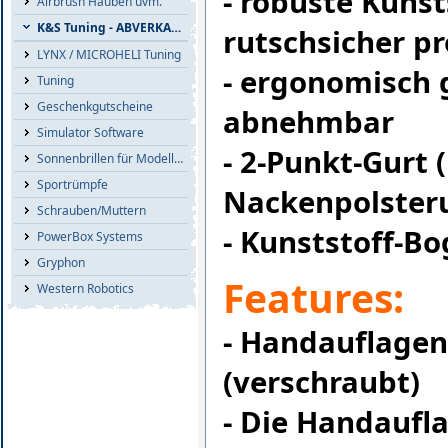
- robuste Kuns
Airbrush Hauben uvm.
K&S Tuning - ABVERKAUF
rutschsicher p
LYNX / MICROHELI Tuning
- ergonomisch 
Tuning
Geschenkgutscheine
abnehmbar
Simulator Software
- 2-Punkt-Gurt 
Sonnenbrillen für Modellflieger
Sportrümpfe
Nackenpolster
Schrauben/Muttern
- Kunststoff-B
PowerBox Systems
Gryphon
Features:
Western Robotics
- Handauflagen
(verschraubt)
- Die Handaufl