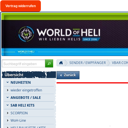
Vertrag widerrufen
SENDER / EMPFÄNGER
VBAR CO
Übersicht
Zurück
NEUHEITEN
wieder eingetroffen
ANGEBOTE / SALE
SAB HELI KITS
SCORPION
WoH-Line
HELI BAUSÄTZE / KITS