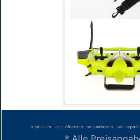
impressum
geschäftszeiten
versandkosten
zahlungsmög
* Alle Preisangab