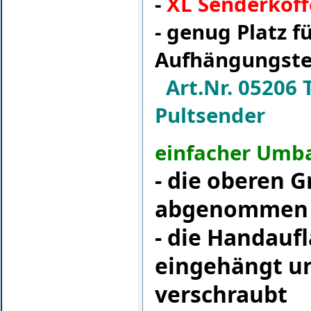
-
XL Senderkoff
- genug Platz 
Aufhängungsteil
Art.Nr. 05206 
Pultsender
einfacher Umb
- die oberen 
abgenommen
- die Handauf
eingehängt un
verschraubt