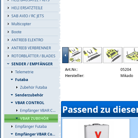
HELI ERSATZTEILE
SAB AVIO / RC JETS
Multicopter
Boote
ANTRIEB ELEKTRO
ANTRIEB VERBRENNER
ROTORBLÄTTER / BLADES
SENDER / EMPFÄNGER
Art.Nr.:
05204
Telemetrie
Hersteller:
Mikado
Futaba
Zubehör Futaba
Senderzubehör
VBAR CONTROL
Passend zu diese
Empfänger VBAR Control
VBAR ZUBEHÖR
Empfänger Futaba
Empfänger VBAR Control