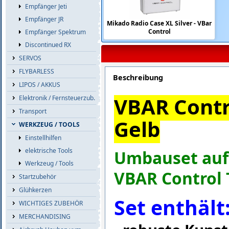
Empfänger Jeti
Empfänger JR
Mikado Radio Case XL Silver - VBar
Control
Empfänger Spektrum
Discontinued RX
SERVOS
FLYBARLESS
Beschreibung
LIPOS / AKKUS
VBAR Contr
Elektronik / Fernsteuerzub.
Transport
Gelb
WERKZEUG / TOOLS
Einstellhilfen
elektrische Tools
Umbauset auf 
Werkzeug / Tools
VBAR Control 
Startzubehör
Glühkerzen
Set enthält
WICHTIGES ZUBEHÖR
MERCHANDISING