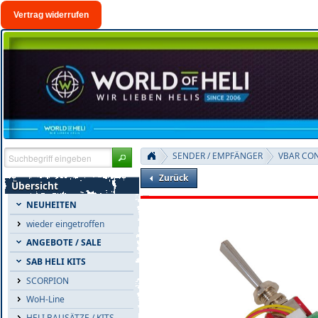
Vertrag widerrufen
SENDER / EMPFÄNGER
VBAR CO
Zurück
Übersicht
NEUHEITEN
wieder eingetroffen
ANGEBOTE / SALE
SAB HELI KITS
SCORPION
WoH-Line
HELI BAUSÄTZE / KITS