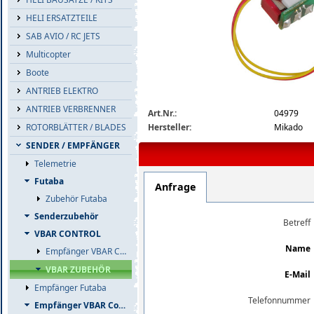
HELI ERSATZTEILE
SAB AVIO / RC JETS
Multicopter
Boote
ANTRIEB ELEKTRO
04979_b1_big.jpg
ANTRIEB VERBRENNER
Art.Nr.:
04979
Hersteller:
Mikado
ROTORBLÄTTER / BLADES
SENDER / EMPFÄNGER
Telemetrie
Futaba
Anfrage
Zubehör Futaba
Senderzubehör
Betreff
VBAR CONTROL
Name
Empfänger VBAR Control
VBAR ZUBEHÖR
E-Mail
Empfänger Futaba
Telefonnummer
Empfänger VBAR Control