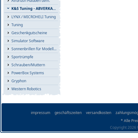
Airbrush Hauben uvm.
K&S Tuning - ABVERKAUF
LYNX / MICROHELI Tuning
Tuning
Geschenkgutscheine
Simulator Software
Sonnenbrillen für Modellflieger
Sportrümpfe
Schrauben/Muttern
PowerBox Systems
Gryphon
Western Robotics
impressum
geschäftszeiten
versandkosten
zahlungsmög
* Alle Pre
Copyright 2026 