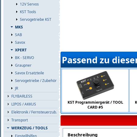
12V Servos
KST Tools
Servogetriebe KST
MKS
SAB
Savox
XPERT
Passend zu diese
BK - SERVO
Graupner
Savox Ersatzteile
Servogetriebe / Zubehör
JR
FLYBARLESS
KST Programmiergerät / TOOL
K
LIPOS / AKKUS
CARD #5
Elektronik / Fernsteuerzub.
Transport
WERKZEUG / TOOLS
Beschreibung
Einstellhilfen