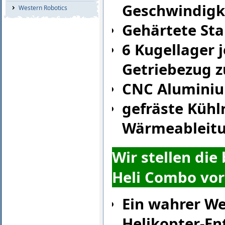
Geschwindigk
Western Robotics
Gehärtete Sta
6 Kugellager 
Getriebezug z
CNC Alumini
gefräste Kühl
Wärmeableit
Wir stellen di
Heli Combo vor
Ein wahrer W
Helikopter-En