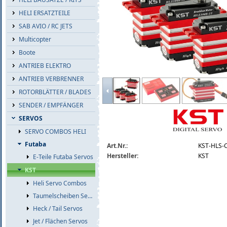
HELI ERSATZTEILE
SAB AVIO / RC JETS
Multicopter
Boote
ANTRIEB ELEKTRO
ANTRIEB VERBRENNER
kst-12v-hls-heli-servo-combo-2023.jpg
ROTORBLÄTTER / BLADES
SENDER / EMPFÄNGER
SERVOS
SERVO COMBOS HELI
Futaba
Art.Nr.:
KST-HLS-
Hersteller:
KST
E-Teile Futaba Servos
KST
Heli Servo Combos
Taumelscheiben Servos
Heck / Tail Servos
Jet / Flächen Servos