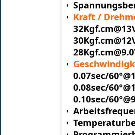
Spannungsber
Kraft / Dreh
32Kgf.cm@13
30Kgf.cm@12
28Kgf.cm@9.0
Geschwindigke
0.07sec/60°@
0.08sec/60°@
0.10sec/60°@9
Arbeitsfreque
Temperaturber
Programmierb