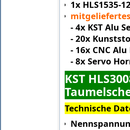
1
x HLS1535-12
mitgelieferte
- 4x KST Alu 
- 20
x Kunststo
- 16x CNC Alu
- 8x Servo Ho
KST
HLS300
Taumelsche
Technische Dat
Nennspannun