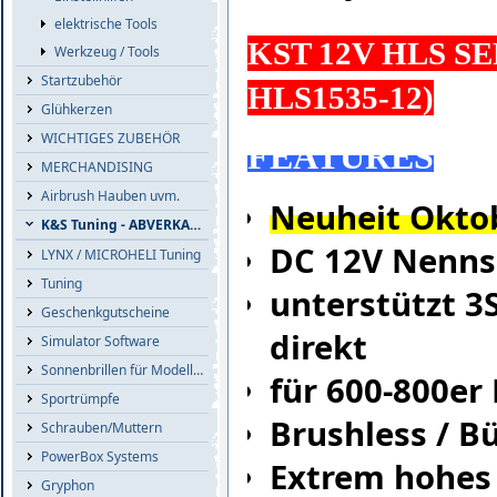
elektrische Tools
KST 12V HLS SE
Werkzeug / Tools
Startzubehör
HLS1535-12)
Glühkerzen
WICHTIGES ZUBEHÖR
FEATURES
MERCHANDISING
Airbrush Hauben uvm.
Neuheit Okto
K&S Tuning - ABVERKAUF
DC 12V Nenn
LYNX / MICROHELI Tuning
Tuning
unterstützt 3
Geschenkgutscheine
direkt
Simulator Software
Sonnenbrillen für Modellflieger
für 600-800er
Sportrümpfe
Brushless / B
Schrauben/Muttern
PowerBox Systems
Extrem hohes
Gryphon