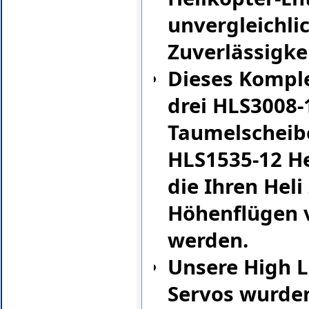
unvergleichli
Zuverlässigke
Dieses Komple
drei HLS3008-
Taumelscheibe
HLS1535-12 H
die Ihren Heli
Höhenflügen 
werden.
Unsere High L
Servos wurde