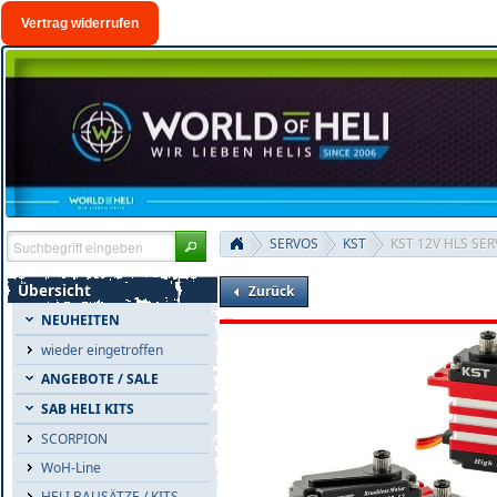
Vertrag widerrufen
SERVOS
KST
KST 12V HLS SER
Übersicht
Zurück
NEUHEITEN
wieder eingetroffen
ANGEBOTE / SALE
SAB HELI KITS
SCORPION
WoH-Line
HELI BAUSÄTZE / KITS