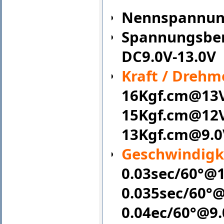
Nennspannun
Spannungsber
DC9.0V-13.0V
Kraft / Dreh
16Kgf.cm@13
15Kgf.cm@12
13Kgf.cm@9.0
Geschwindigke
0.03sec/60°@
0.035sec/60°
0.04ec/60°@9