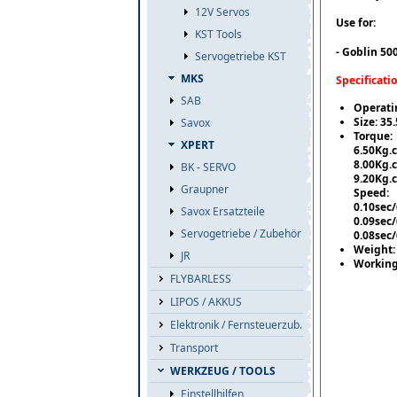
12V Servos
Use for:
KST Tools
- Goblin 50
Servogetriebe KST
MKS
Specificatio
SAB
Operati
Size: 3
Savox
Torque:
XPERT
6.50Kg
8.00Kg.
BK - SERVO
9.20Kg.
Graupner
Speed:
0.10sec
Savox Ersatzteile
0.09sec
Servogetriebe / Zubehör
0.08sec
Weight:
JR
Working
FLYBARLESS
LIPOS / AKKUS
Elektronik / Fernsteuerzub.
Transport
WERKZEUG / TOOLS
Einstellhilfen