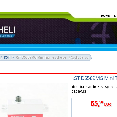
HOME
S
KST
KST DS589MG Mini Taumelscheiben / Cyclic Servo
KST DS589MG Mini Ta
ideal für Goblin 500 Sport, 
DS589MG
65
,
90
EUR