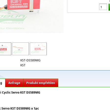
589mg.jpg
KST-DS589MG
KST
ng
Anfrage
Produkt empfehlen
ni Cyclic Servo KST DS589MG
ic Servo KST DS589MG x 1pc