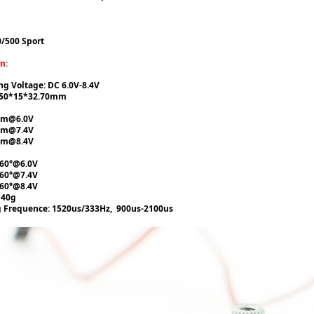
0/500 Sport
n:
ng Voltage: DC 6.0V-8.4V
5.50*15*32.70mm
.cm@6.0V
cm@7.4V
cm@8.4V
/60°@6.0V
/60°@7.4V
/60°@8.4V
 40g
 Frequence: 1520us/333Hz, 900us-2100us