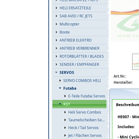
HELI ERSATZTEILE
SAB AVIO / RC JETS
Multicopter
Boote
ANTRIEB ELEKTRO
ANTRIEB VERBRENNER
ROTORBLÄTTER / BLADES
he007-kst-ds
SENDER / EMPFÄNGER
SERVOS
Art.Nr.:
SERVO COMBOS HELI
Hersteller:
Futaba
E-Teile Futaba Servos
KST
Beschreibu
Heli Servo Combos
HE007 - Mi
Taumelscheiben Servos
Includes:
Heck / Tail Servos
Jet / Flächen Servos
- Mini Cycl