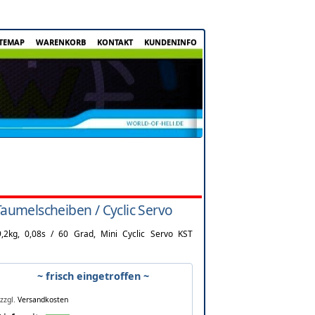
ITEMAP
WARENKORB
KONTAKT
KUNDENINFO
umelscheiben / Cyclic Servo
9,2kg, 0,08s / 60 Grad, Mini Cyclic Servo KST
~ frisch eingetroffen ~
zzgl.
Versandkosten