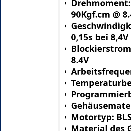
Drehmoment: 7
90Kgf.cm @ 8
Geschwindigkei
0,15s bei 8,4V
Blockierstrom:
8.4V
Arbeitsfreque
Temperaturber
P
rogrammierb
Gehäusemater
Motortyp: BL
Material des 