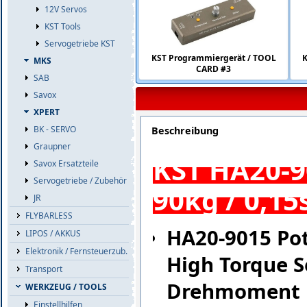
12V Servos
KST Tools
Servogetriebe KST
KST Programmiergerät / TOOL
K
MKS
CARD #3
SAB
Savox
XPERT
BK - SERVO
Beschreibung
Graupner
KST HA20-9
Savox Ersatzteile
Servogetriebe / Zubehör
90kg / 0,15
JR
FLYBARLESS
HA20-9015 Pot
LIPOS / AKKUS
Elektronik / Fernsteuerzub.
High Torque 
Transport
Drehmoment
WERKZEUG / TOOLS
Einstellhilfen