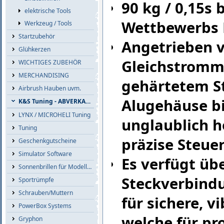
90 kg / 0,15s 
elektrische Tools
Wettbewerbs 
Werkzeug / Tools
Startzubehör
Angetrieben v
Glühkerzen
Gleichstrommo
WICHTIGES ZUBEHÖR
MERCHANDISING
gehärtetem S
Airbrush Hauben uvm.
Alugehäuse bi
K&S Tuning - ABVERKAUF
LYNX / MICROHELI Tuning
unglaublich 
Tuning
präzise Steuer
Geschenkgutscheine
Simulator Software
Es verfügt üb
Sonnenbrillen für Modellflieger
Steckverbindu
Sportrümpfe
Schrauben/Muttern
für sichere, 
PowerBox Systems
welche für pr
Gryphon