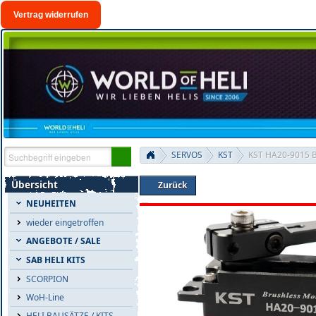
Vertrag widerrufen
SERVOS
KST
KST HA20-9015 B
Übersicht
Zurück
NEUHEITEN
wieder eingetroffen
ANGEBOTE / SALE
SAB HELI KITS
SCORPION
WoH-Line
HELI BAUSÄTZE / KITS