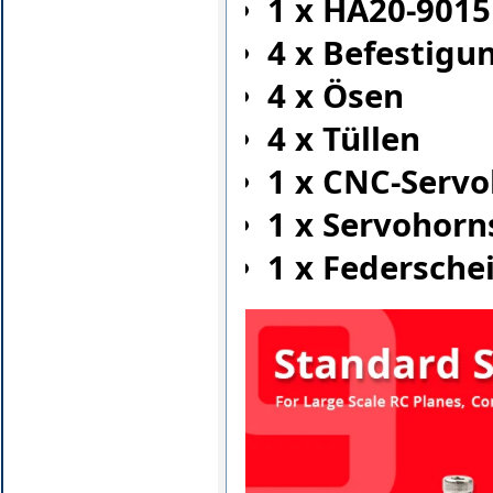
1 x HA20-9015
4 x Befestig
4 x Ösen
4 x Tüllen
1 x CNC-Serv
1 x Servohor
1 x Federsche