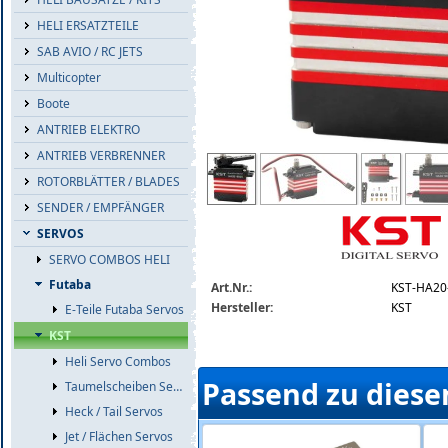
HELI ERSATZTEILE
SAB AVIO / RC JETS
Multicopter
Boote
ANTRIEB ELEKTRO
ANTRIEB VERBRENNER
kst-ha20-9015.jpg
ROTORBLÄTTER / BLADES
SENDER / EMPFÄNGER
SERVOS
SERVO COMBOS HELI
Futaba
Art.Nr.:
KST-HA20
Hersteller:
KST
E-Teile Futaba Servos
KST
Heli Servo Combos
Passend zu diese
Taumelscheiben Servos
Heck / Tail Servos
Jet / Flächen Servos