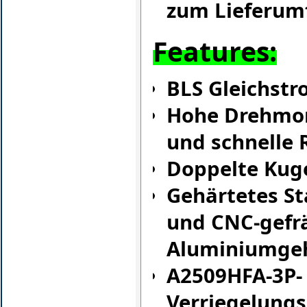
zum Lieferum
Features:
BLS Gleichst
Hohe Drehmo
und schnelle 
Doppelte Kug
Gehärtetes St
und CNC-gefr
Aluminiumge
A2509HFA-3P-
Verriegelungs