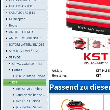
HELI ERSATZTEILE
SAB AVIO / RC JETS
Multicopter
Boote
ANTRIEB ELEKTRO
ANTRIEB VERBRENNER
kst-hls1535-12-2.jpg
ROTORBLÄTTER / BLADES
SENDER / EMPFÄNGER
SERVOS
SERVO COMBOS HELI
Futaba
Art.Nr.:
KST-HLS1
Hersteller:
KST
E-Teile Futaba Servos
KST
Passend zu diese
Heli Servo Combos
Taumelscheiben Servos
Heck / Tail Servos
Jet / Flächen Servos