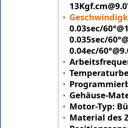
13Kgf.cm@9.0
Geschwindigke
0.03sec/60°@
0.035sec/60°
0.04ec/60°@9
Arbeitsfreque
Temperaturber
Programmierb
Gehäuse-Mate
Motor-Typ: Bü
Material des 