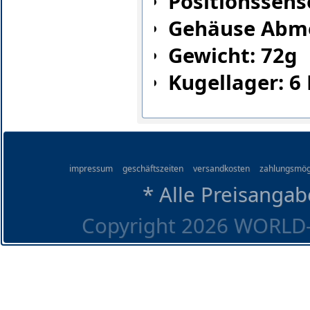
Positionssens
Gehäuse Abme
Gewicht: 72g
Kugellager: 6
impressum
geschäftszeiten
versandkosten
zahlungsmög
* Alle Preisangab
Copyright 2026 WORLD-O