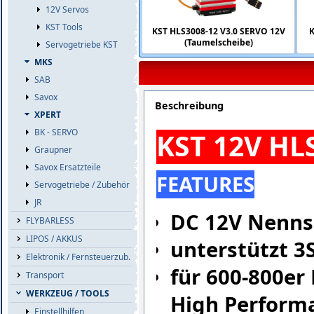
12V Servos
KST Tools
KST HLS3008-12 V3.0 SERVO 12V
K
(Taumelscheibe)
Servogetriebe KST
MKS
SAB
Savox
Beschreibung
XPERT
BK - SERVO
KST 12V HL
Graupner
Savox Ersatzteile
FEATURES
Servogetriebe / Zubehör
JR
DC 12V Nenn
FLYBARLESS
LIPOS / AKKUS
unterstützt 3
Elektronik / Fernsteuerzub.
für 600-800er 
Transport
WERKZEUG / TOOLS
High Perform
Einstellhilfen