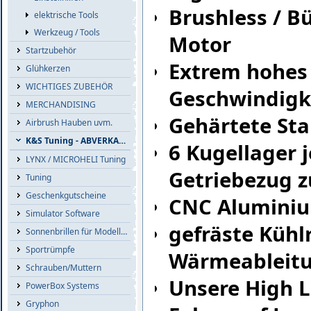
Brushless / B
elektrische Tools
Werkzeug / Tools
Motor
Startzubehör
Extrem hohes
Glühkerzen
WICHTIGES ZUBEHÖR
Geschwindigk
MERCHANDISING
Gehärtete Sta
Airbrush Hauben uvm.
K&S Tuning - ABVERKAUF
6 Kugellager 
LYNX / MICROHELI Tuning
Getriebezug z
Tuning
Geschenkgutscheine
CNC Alumini
Simulator Software
gefräste Kühl
Sonnenbrillen für Modellflieger
Sportrümpfe
Wärmeableit
Schrauben/Muttern
Unsere High L
PowerBox Systems
Gryphon