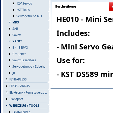
12V Servos
Beschreibung
KST Tools
Servogetriebe KST
HE010 - Mini S
MKS
SAB
Includes:
Savox
XPERT
- Mini Servo G
BK - SERVO
Graupner
Use for:
Savox Ersatzteile
Servogetriebe / Zubehör
- KST DS589 min
JR
FLYBARLESS
LIPOS / AKKUS
Elektronik / Fernsteuerzub.
Transport
WERKZEUG / TOOLS
Einstellhilfen