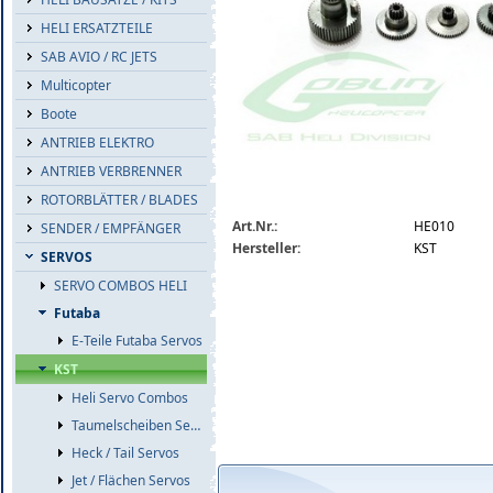
HELI ERSATZTEILE
SAB AVIO / RC JETS
Multicopter
Boote
ANTRIEB ELEKTRO
ANTRIEB VERBRENNER
ROTORBLÄTTER / BLADES
he010.jpg
Art.Nr.:
HE010
SENDER / EMPFÄNGER
Hersteller:
KST
SERVOS
SERVO COMBOS HELI
Futaba
E-Teile Futaba Servos
KST
Heli Servo Combos
Taumelscheiben Servos
Heck / Tail Servos
Jet / Flächen Servos