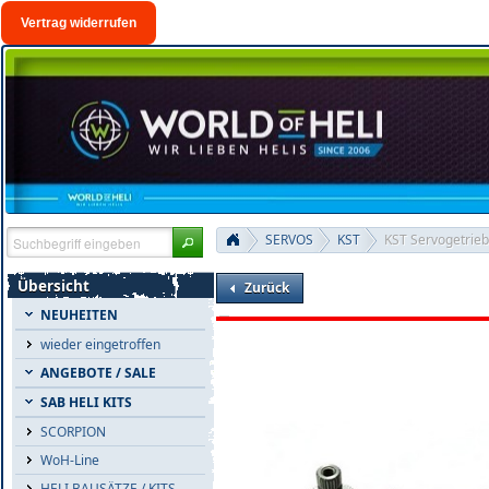
Vertrag widerrufen
SERVOS
KST
KST Servogetrie
Übersicht
Zurück
NEUHEITEN
wieder eingetroffen
ANGEBOTE / SALE
SAB HELI KITS
SCORPION
WoH-Line
HELI BAUSÄTZE / KITS