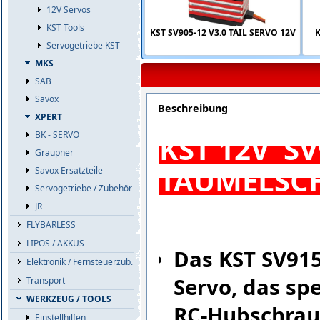
12V Servos
KST Tools
KST SV905-12 V3.0 TAIL SERVO 12V
K
Servogetriebe KST
MKS
SAB
Savox
Beschreibung
XPERT
BK - SERVO
KST 12V SV
Graupner
TAUMELSCH
Savox Ersatzteile
Servogetriebe / Zubehör
JR
FLYBARLESS
LIPOS / AKKUS
Das KST SV91
Elektronik / Fernsteuerzub.
Servo, das spe
Transport
WERKZEUG / TOOLS
RC-Hubschraub
Einstellhilfen