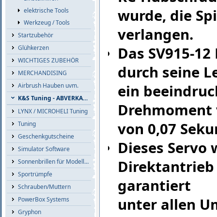
wurde, die Sp
elektrische Tools
Werkzeug / Tools
verlangen.
Startzubehör
Das SV915-12 
Glühkerzen
WICHTIGES ZUBEHÖR
durch seine L
MERCHANDISING
ein beeindru
Airbrush Hauben uvm.
K&S Tuning - ABVERKAUF
Drehmoment vo
LYNX / MICROHELI Tuning
von 0,07 Sek
Tuning
Geschenkgutscheine
Dieses Servo
Simulator Software
Direktantrieb
Sonnenbrillen für Modellflieger
Sportrümpfe
garantiert
Schrauben/Muttern
unter allen U
PowerBox Systems
Gryphon