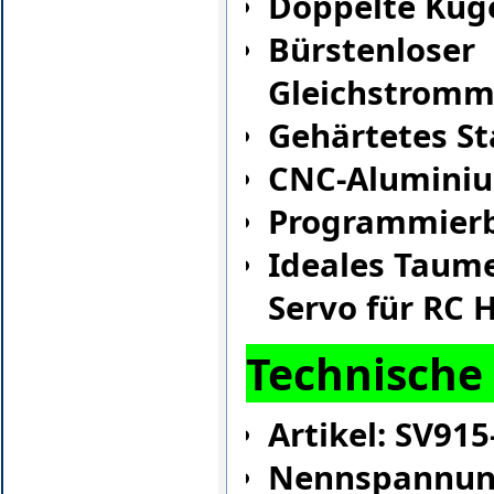
Doppelte Kug
Bürstenloser
Gleichstromm
Gehärtetes St
CNC-Alumini
Programmier
Ideales Taum
Servo für RC H
Technische
Artikel: SV915
Nennspannun