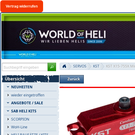
Vertrag widerrufen
SERVOS
KST
KST X15-755X Mini
Übersicht
Zurück
NEUHEITEN
wieder eingetroffen
ANGEBOTE / SALE
SAB HELI KITS
SCORPION
WoH-Line
HELI BAUSÄTZE / KITS