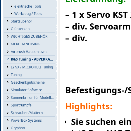
elektrische Tools
– 1 x Servo KST
Werkzeug / Tools
Startzubehör
– div. Servoarm
Glühkerzen
– div.
WICHTIGES ZUBEHÖR
MERCHANDISING
Airbrush Hauben uvm.
K&S Tuning - ABVERKAUF
LYNX / MICROHELI Tuning
Tuning
Geschenkgutscheine
Befestigungs-/
Simulator Software
Sonnenbrillen für Modellflieger
Highlights:
Sportrümpfe
Schrauben/Muttern
Sie suchen ein
PowerBox Systems
Gryphon