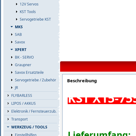
12V Servos
KST Tools
Servogetriebe KST
MKS
SAB
Savox
XPERT
BK - SERVO
Graupner
Savox Ersatzteile
Servogetriebe / Zubehör
Beschreibung
JR
KST X15-755
FLYBARLESS
LIPOS / AKKUS
Elektronik / Fernsteuerzub.
Transport
WERKZEUG / TOOLS
Lieferumfang:
Einstellhilfen