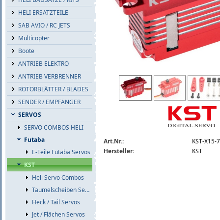
HELI ERSATZTEILE
SAB AVIO / RC JETS
Multicopter
Boote
ANTRIEB ELEKTRO
ANTRIEB VERBRENNER
kst-x15-755x-mini-heck-servo.jpg
ROTORBLÄTTER / BLADES
SENDER / EMPFÄNGER
SERVOS
SERVO COMBOS HELI
Futaba
Art.Nr.:
KST-X15-
Hersteller:
KST
E-Teile Futaba Servos
KST
Heli Servo Combos
Taumelscheiben Servos
Heck / Tail Servos
Jet / Flächen Servos