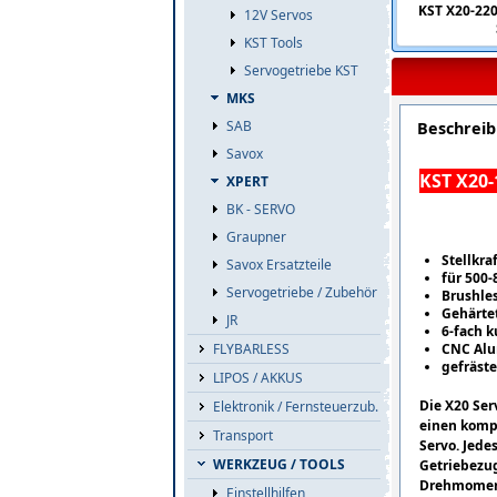
KST X20-220
12V Servos
KST Tools
Servogetriebe KST
MKS
SAB
Beschrei
Savox
KST X20-
XPERT
BK - SERVO
Graupner
Stellkra
Savox Ersatzteile
für 500-
Servogetriebe / Zubehör
Brushles
Gehärte
JR
6-fach k
FLYBARLESS
CNC Al
gefräst
LIPOS / AKKUS
Die X20 Se
Elektronik / Fernsteuerzub.
einen kompl
Transport
Servo. Jede
WERKZEUG / TOOLS
Getriebezug
Drehmoment
Einstellhilfen