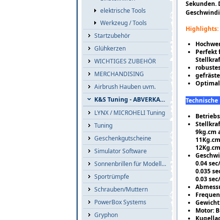
Sekunden. D
elektrische Tools
Geschwindig
Werkzeug / Tools
Highlights:
Startzubehör
Hochwer
Glühkerzen
Perfekt 
Stellkra
WICHTIGES ZUBEHÖR
robuste
MERCHANDISING
gefräst
Optimal 
Airbrush Hauben uvm.
K&S Tuning - ABVERKAUF
Technische
LYNX / MICROHELI Tuning
Betriebs
Stellkraf
Tuning
9kg.cm a
Geschenkgutscheine
11Kg.cm
12Kg.cm
Simulator Software
Geschwi
0.04 sec
Sonnenbrillen für Modellflieger
0.035 se
Sportrümpfe
0.03 sec
Abmessu
Schrauben/Muttern
Frequen
PowerBox Systems
Gewicht
Motor: B
Gryphon
Kugella