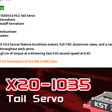
ng:
1035V3.0 HLS Tail Servo
-Servohorn
tstoff-Servohorn
n
mmibuchsen
rauben
5 V3.0 Servos feature brushless motors, full CNC aluminum cases, and a co
 throughout each servo.
Kgf.cm of torque at a blistering fast 0.03 second speed at 8.4V.
il for helicopters of the 500 to 800 class.