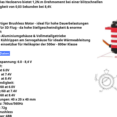
as Heckservo bietet 1,2N.m Drehmoment bei einer blitzschnellen
keit von 0,03 Sekunden bei 8,4V.
tiger Brushless Motor - ideal für hohe Dauerbelastungen
für 3D Flug -
da hohe Stellgeschwindigkeit & enorme
ft
s Aluminiumgehäuse & Vollmetallgetriebe
e Kühlrippen am Servogehäuse für ideale Wärmeableitung
einsetzbar für Helikopter der 500er - 800er Klasse
 Daten:
spannung: 6.0 - 8,4 V
t:
t 6.0V
 at 7.4V
 at 8.4V
ndigkeit:
/60 at 6.0V
c/60 at 7.4V
/60 at 8.4V
ngen: 40 x 20 x 40 mm
z: 760us/560Hz
: 72g
rushless
ger: 6BB