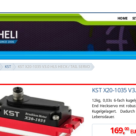
HOME
S
KST
KST X20-1035 V3.0 HLS HECK / TAIL SERVO
KST X20-1035 V3
12kg, 0,03s 6-fach kugel
End Heckservo mit robust
Kugelgelagert. Dadurc
Lebensdauer.
169
,
00
EU