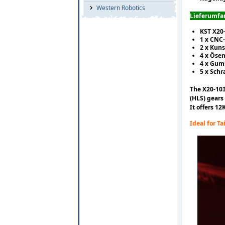
Western Robotics
Lieferumfa
KST X20-
1 x CNC
2 x Kuns
4 x Öse
4 x Gu
5 x Sch
The X20-103
(HLS) gears
It offers 12
Ideal for Ta