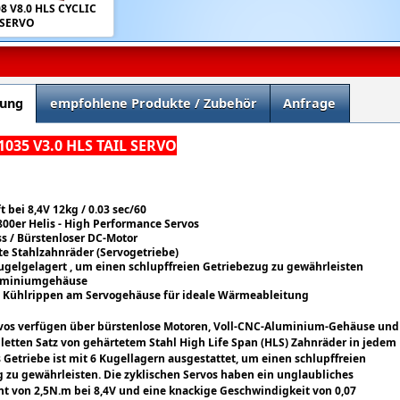
8 V8.0 HLS CYCLIC
SERVO
bung
empfohlene Produkte / Zubehör
Anfrage
1035 V3.0 HLS TAIL SERVO
ft bei 8,4V 12kg /
0.03 sec/60
800er Helis - High Performance Servos
s / Bürstenloser DC-Motor
te Stahlzahnräder (Servogetriebe)
ugelgelagert , um einen schlupffreien Getriebezug zu gewährleisten
uminiumgehäuse
e Kühlrippen am Servogehäuse für ideale Wärmeableitung
rvos verfügen über bürstenlose Motoren, Voll-CNC-Aluminium-Gehäuse und
etten Satz von gehärtetem Stahl High Life Span (HLS) Zahnräder in jedem
s Getriebe ist mit 6 Kugellagern ausgestattet, um einen schlupffreien
 zu gewährleisten. Die zyklischen Servos haben ein unglaubliches
 von 2,5N.m bei 8,4V und eine knackige Geschwindigkeit von 0,07