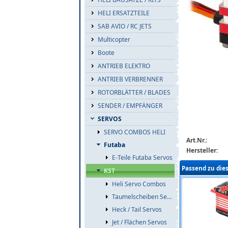
HELI ERSATZTEILE
SAB AVIO / RC JETS
Multicopter
Boote
ANTRIEB ELEKTRO
kst-x20-1035-t
ANTRIEB VERBRENNER
ROTORBLÄTTER / BLADES
SENDER / EMPFÄNGER
SERVOS
SERVO COMBOS HELI
Art.Nr.:
Futaba
Hersteller:
E-Teile Futaba Servos
Passend zu die
KST
Heli Servo Combos
Taumelscheiben Servos
Heck / Tail Servos
Jet / Flächen Servos