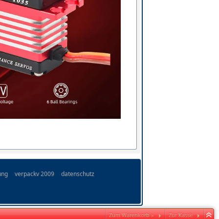
ung
verpackv 2009
datenschutz
Zum Warenkorb »
Zur Kasse