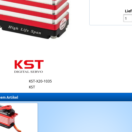
Lief
ail-servo.jpg
KST-X20-1035
KST
sem Artikel