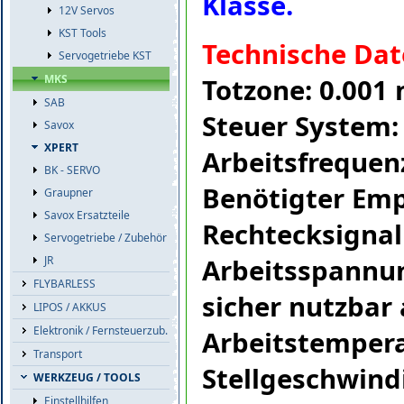
Klasse.
12V Servos
KST Tools
Technische Dat
Servogetriebe KST
MKS
Totzone: 0.001
SAB
Steuer System: 
Savox
XPERT
Arbeitsfrequen
BK - SERVO
Benötigter Emp
Graupner
Savox Ersatzteile
Rechtecksignal
Servogetriebe / Zubehör
Arbeitsspannun
JR
FLYBARLESS
sicher nutzbar
LIPOS / AKKUS
Elektronik / Fernsteuerzub.
Arbeitstemperat
Transport
Stellgeschwindi
WERKZEUG / TOOLS
Einstellhilfen