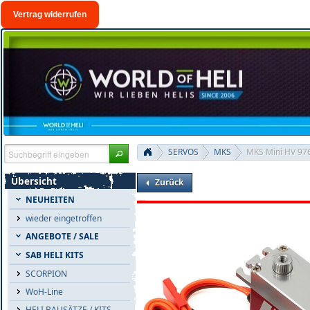
Vertrag widerrufen
SERVOS
MKS
MKS Mini HV 976
Übersicht
Zurück
NEUHEITEN
wieder eingetroffen
ANGEBOTE / SALE
SAB HELI KITS
SCORPION
WoH-Line
HELI BAUSÄTZE / KITS