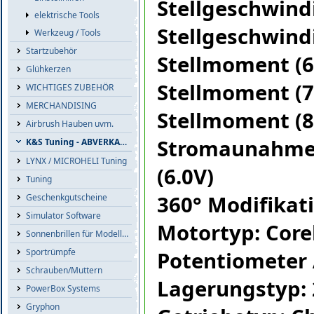
Stellgeschwindi
elektrische Tools
Stellgeschwindi
Werkzeug / Tools
Startzubehör
Stellmoment (6
Glühkerzen
Stellmoment (7
WICHTIGES ZUBEHÖR
MERCHANDISING
Stellmoment (8
Airbrush Hauben uvm.
Stromaunahme ma
K&S Tuning - ABVERKAUF
LYNX / MICROHELI Tuning
(6.0V)
Tuning
360° Modifikat
Geschenkgutscheine
Simulator Software
Motortyp: Corel
Sonnenbrillen für Modellflieger
Sportrümpfe
Potentiometer 
Schrauben/Muttern
Lagerungstyp: 
PowerBox Systems
Gryphon