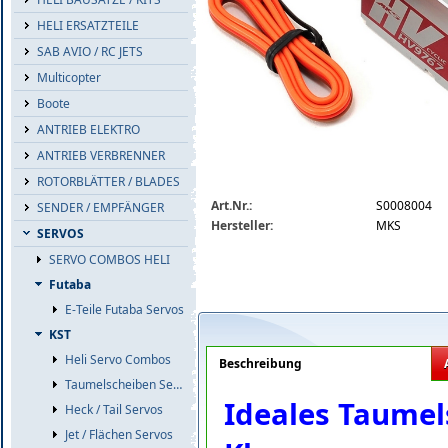
HELI ERSATZTEILE
SAB AVIO / RC JETS
Multicopter
Boote
ANTRIEB ELEKTRO
ANTRIEB VERBRENNER
ROTORBLÄTTER / BLADES
mks-hv9767-2.jpg
Art.Nr.:
S0008004
SENDER / EMPFÄNGER
Hersteller:
MKS
SERVOS
SERVO COMBOS HELI
Futaba
E-Teile Futaba Servos
KST
Heli Servo Combos
Beschreibung
Taumelscheiben Servos
Ideales Taumel
Heck / Tail Servos
Jet / Flächen Servos