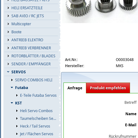
HELI ERSATZTEILE
SAB AVIO / RC JETS
Multicopter
Boote
ANTRIEB ELEKTRO
ANTRIEB VERBRENNER
ROTORBLÄTTER / BLADES
mks-gear-set-getriebe-set-hbl880-o0003
Art.Nr.:
O0003048
SENDER / EMPFÄNGER
Hersteller:
MKS
SERVOS
SERVO COMBOS HELI
Futaba
Anfrage
Produkt empfehlen
E-Teile Futaba Servos
Betreff
KST
Heli Servo Combos
Name
Taumelscheiben Servos
E-Mail
Heck / Tail Servos
Jet / Flächen Servos
Rückrufnummer