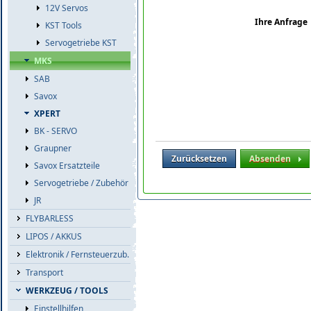
12V Servos
Ihre Anfrage
KST Tools
Servogetriebe KST
MKS
SAB
Savox
XPERT
BK - SERVO
Graupner
Zurücksetzen
Absenden
Savox Ersatzteile
Servogetriebe / Zubehör
JR
FLYBARLESS
LIPOS / AKKUS
Elektronik / Fernsteuerzub.
Transport
WERKZEUG / TOOLS
Einstellhilfen