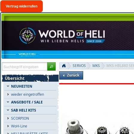
Vertrag widerrufen
SERVOS
MKS
MKS HBL880 SER
Zurück
Übersicht
NEUHEITEN
wieder eingetroffen
ANGEBOTE / SALE
SAB HELI KITS
SCORPION
WoH-Line
HELI BAUSÄTZE / KITS