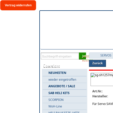
Vertrag widerrufen
SERVOS
Jetzt
suchen
Zurück
Übersicht
NEUHEITEN
wieder eingetroffen
ANGEBOTE / SALE
Art.Nr.:
SAB HELI KITS
Hersteller:
SCORPION
Für Servo SAV
WoH-Line
HELI BAUSÄTZE / KITS