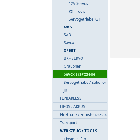
12V Servos
KST Tools
Servogetriebe KST
MKS
SAB
Savox
XPERT
BK - SERVO
Graupner
Savox Ersatzteile
Servogetriebe / Zubehör
JR
FLYBARLESS
LIPOS / AKKUS
Elektronik / Fernsteuerzub.
Transport
WERKZEUG / TOOLS
Einstellhilfen