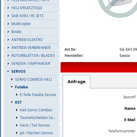
HELI ERSATZTEILE
SAB AVIO / RC JETS
Multicopter
Boote
ANTRIEB ELEKTRO
img_nopic_large
ANTRIEB VERBRENNER
Art.Nr.:
SG-SH12
Hersteller:
Savox
ROTORBLÄTTER / BLADES
SENDER / EMPFÄNGER
SERVOS
SERVO COMBOS HELI
Anfrage
Futaba
E-Teile Futaba Servos
Betreff
KST
Name
Heli Servo Combos
Taumelscheiben Servos
E-Mail
Heck / Tail Servos
Telefonnummer
Jet / Flächen Servos