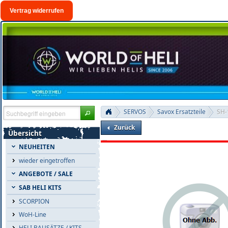
Vertrag widerrufen
SERVOS
Savox Ersatzteile
SH-
Zurück
Übersicht
NEUHEITEN
wieder eingetroffen
ANGEBOTE / SALE
SAB HELI KITS
SCORPION
WoH-Line
HELI BAUSÄTZE / KITS