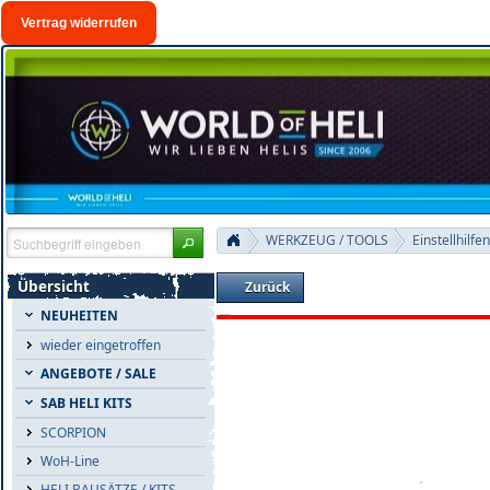
Vertrag widerrufen
WERKZEUG / TOOLS
Einstellhilfen
Übersicht
Zurück
NEUHEITEN
wieder eingetroffen
ANGEBOTE / SALE
SAB HELI KITS
SCORPION
WoH-Line
HELI BAUSÄTZE / KITS