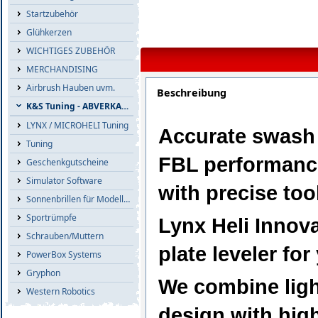
Startzubehör
Glühkerzen
WICHTIGES ZUBEHÖR
MERCHANDISING
Airbrush Hauben uvm.
Beschreibung
K&S Tuning - ABVERKAUF
LYNX / MICROHELI Tuning
Accurate swash 
Tuning
FBL performance
Geschenkgutscheine
Simulator Software
with precise too
Sonnenbrillen für Modellflieger
Sportrümpfe
Lynx Heli Innov
Schrauben/Muttern
plate leveler f
PowerBox Systems
Gryphon
We combine light
Western Robotics
design with high