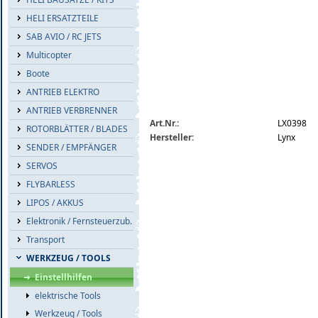
HELI ERSATZTEILE
SAB AVIO / RC JETS
Multicopter
Boote
ANTRIEB ELEKTRO
ANTRIEB VERBRENNER
Art.Nr.:
LX0398
ROTORBLÄTTER / BLADES
Hersteller:
Lynx
SENDER / EMPFÄNGER
SERVOS
FLYBARLESS
LIPOS / AKKUS
Elektronik / Fernsteuerzub.
Transport
WERKZEUG / TOOLS
Einstellhilfen
elektrische Tools
Werkzeug / Tools