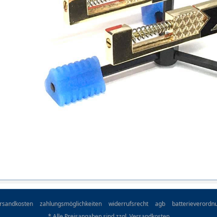
rsandkosten
zahlungsmöglichkeiten
widerrufsrecht
agb
batterieverordn
* Alle Preisangaben sind zzgl.
Versandkosten