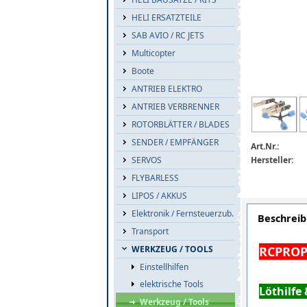
HELI ERSATZTEILE
SAB AVIO / RC JETS
Multicopter
Boote
ANTRIEB ELEKTRO
ANTRIEB VERBRENNER
ROTORBLÄTTER / BLADES
SENDER / EMPFÄNGER
Art.Nr.:
Hersteller:
SERVOS
FLYBARLESS
LIPOS / AKKUS
Elektronik / Fernsteuerzub.
Beschrei
Transport
RCPROPL
WERKZEUG / TOOLS
Einstellhilfen
elektrische Tools
Löthilfe
Werkzeug / Tools