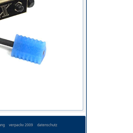
ung
verpackv 2009
datenschutz