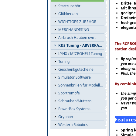
Dritte H
Startzubehör
Mit ihre
geeignet
Glühkerzen
Dreibei
WICHTIGES ZUBEHÖR
hochgra
elegante
MERCHANDISING
Airbrush Hauben uvm.
The RCPROP
K&S Tuning - ABVERKAUF
station desi
LYNX / MICROHELI Tuning
By repla
Tuning
you are 
along wit
Geschenkgutscheine
Plus, th
Simulator Software
By combinin
Sonnenbrillen für Modellflieger
Sportrümpfe
the simp
you get 
Schrauben/Muttern
Never wo
you.
PowerBox Systems
Gryphon
Features
Western Robotics
Spring l
Simple, 