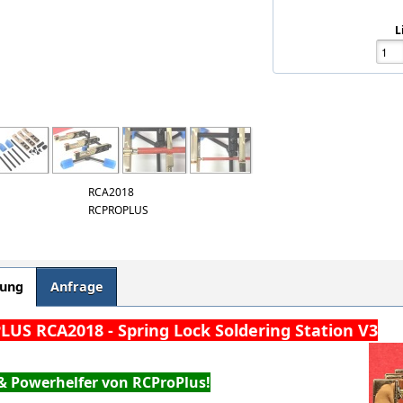
L
RCA2018
RCPROPLUS
bung
Anfrage
US RCA2018 - Spring Lock Soldering Station V3
 & Powerhelfer von RCProPlus!