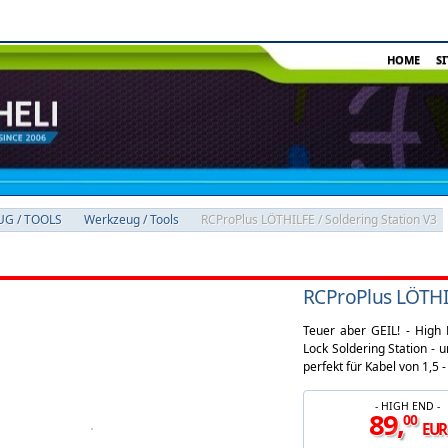
HOME
S
G / TOOLS
Werkzeug / Tools
RCProPlus LÖTHILFE / Soldering Station V3
RCProPlus LÖTHIL
Teuer aber GEIL! - High E
Lock Soldering Station - 
perfekt für Kabel von 1,5 
- HIGH END -
89
,
00
EUR