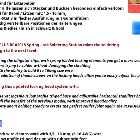
and für Lötarbeiten
r Hilfe lassen sich Stecker und Buchsen besonders einfach verlöten
 für Kabel / Litzen mit: 1,5 - 16 mm˛
n-Stativ in flacher Ausführung mit Gummifüßen
dig verstellbare Positionen der Halterungen
s & edles Finish in Schwarz & Gold
LUS RCA2018 Spring Lock Soldering Station takes the soldering
gn to the next level.
cing the alligator clips, with spring loaded locking elements you get a more se
are trying to solder without damaging the shielding
h the ability to hold 6 to 16awg size wire.
e addition of thumb screws on the locking heads allow you to easily adjust the p
g this updated locking head system with:
le yet ingenious low profile tri-pod base and adjustable horizontal stabilizer ba
all the benefits of the previous model, with improved functionality.
rry about holding steady to create the perfect solder joint again, the RCPROPLUS
:
ock wire clamps work with 1,5 - 16 mm˛ (6-16 AWG) wire
low profile tri-pod design with rubber grip feet