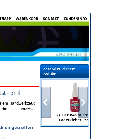
ITEMAP
WARENKORB
KONTAKT
KUNDENINFO
Passend zu diesem
Produkt
st - 5ml
malem Handwerkzeug
die universal
LOCTITE 648 Buchsen &
LOCTITE 
Lagerkleber - 5ml
Lagerk
ch eingetroffen
sten