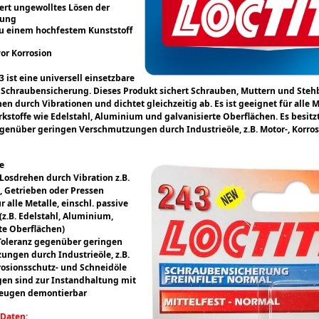
ert ungewolltes Lösen der
dung
zu einem hochfestem Kunststoff
or Korrosion
 ist eine universell einsetzbare
e Schraubensicherung. Dieses Produkt sichert Schrauben, Muttern und Ste
en durch Vibrationen und dichtet gleichzeitig ab. Es ist geeignet für alle Me
kstoffe wie Edelstahl, Aluminium und galvanisierte Oberflächen. Es besitz
genüber geringen Verschmutzungen durch Industrieöle, z.B. Motor-, Korro
.
le
Losdrehen durch Vibration z.B.
 Getrieben oder Pressen
r alle Metalle, einschl. passive
(z.B. Edelstahl, Aluminium,
te Oberflächen)
Toleranz gegenüber geringen
ungen durch Industrieöle, z.B.
rosionsschutz- und Schneidöle
en sind zur Instandhaltung mit
eugen demontierbar
 Daten: