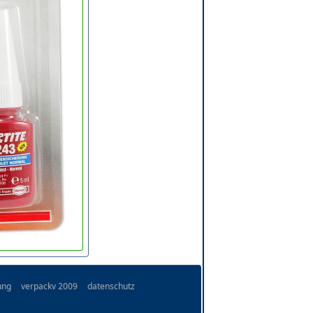
ung
verpackv 2009
datenschutz