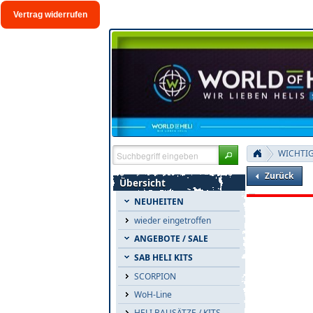
Vertrag widerrufen
WICHTI
Zurück
Übersicht
NEUHEITEN
wieder eingetroffen
ANGEBOTE / SALE
SAB HELI KITS
SCORPION
WoH-Line
HELI BAUSÄTZE / KITS