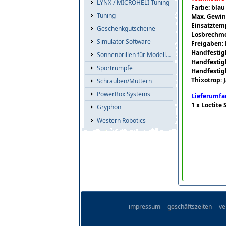
LYNX / MICROHELI Tuning
Farbe: blau
Tuning
Max. Gewin
Einsatztemp
Geschenkgutscheine
Losbrechm
Simulator Software
Freigaben: 
Handfestigk
Sonnenbrillen für Modellflieger
Handfestigk
Sportrümpfe
Handfestigk
Thixotrop: 
Schrauben/Muttern
PowerBox Systems
Lieferumfa
1 x Loctit
Gryphon
Western Robotics
impressum
geschäftszeiten
ve