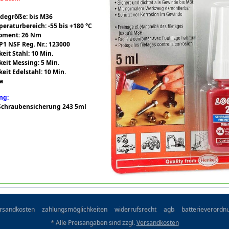
degröße: bis M36
eraturbereich: -55 bis +180 °C
oment: 26 Nm
P1 NSF Reg. Nr.: 123000
eit Stahl: 10 Min.
eit Messing: 5 Min.
eit Edelstahl: 10 Min.
Ja
ng:
e Schraubensicherung 243 5ml
rsandkosten
zahlungsmöglichkeiten
widerrufsrecht
agb
batterieverordn
* Alle Preisangaben sind zzgl.
Versandkosten