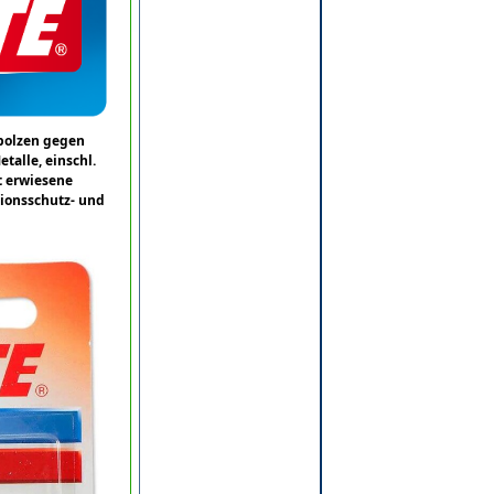
hbolzen gegen
talle, einschl.
t erwiesene
sionsschutz- und