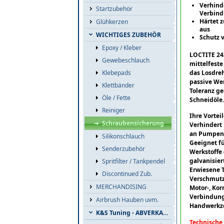
Verhind
Startzubehör
Verbin
Härtet 
Glühkerzen
aus
WICHTIGES ZUBEHÖR
Schutz v
Epoxy / Kleber
LOCTITE 243
Gewebeschlauch
mittelfest
das Losdreh
Klebepads
passive Wer
Klettbänder
Toleranz ge
Öle / Fette
Schneidöle
Reiniger
Ihre Vortei
Schraubensicherung
Verhindert 
an Pumpen,
Silikonschlauch
Geeignet fü
Senderzubehör
Werkstoffe 
galvanisier
Spritfilter / Tankpendel
Erwiesene 
Discontinued Zub.
Verschmutz
MERCHANDISING
Motor-, Kor
Verbindung
Airbrush Hauben uvm.
Handwerkz
K&S Tuning - ABVERKAUF
Technische