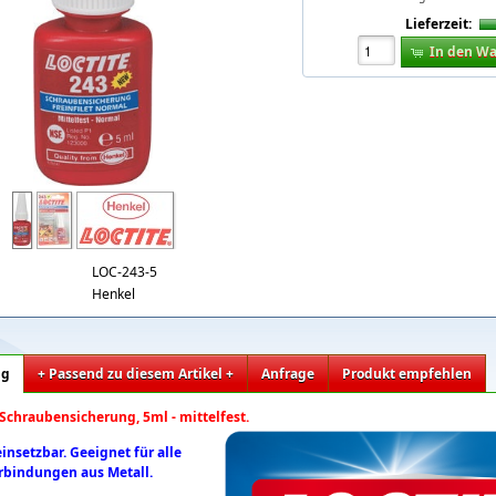
Lieferzeit:
In den W
l-flasche.jpg
LOC-243-5
Henkel
ng
+ Passend zu diesem Artikel +
Anfrage
Produkt empfehlen
 Schraubensicherung, 5ml - mittelfest.
einsetzbar. Geeignet für alle
bindungen aus Metall.