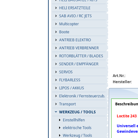
HELI ERSATZTEILE
SAB AVIO / RC JETS
Multicopter
Boote
ANTRIEB ELEKTRO
ANTRIEB VERBRENNER
ROTORBLÄTTER / BLADES
loctite-243-5m
SENDER / EMPFÄNGER
SERVOS
Art.Nr.:
FLYBARLESS
Hersteller:
LIPOS / AKKUS
Elektronik / Fernsteuerzub.
Beschreibu
Transport
WERKZEUG / TOOLS
Loctite 243
Einstellhilfen
Universell 
elektrische Tools
Gewindever
Werkzeug / Tools