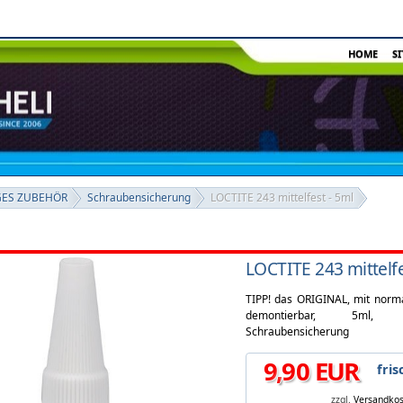
HOME
S
GES ZUBEHÖR
Schraubensicherung
LOCTITE 243 mittelfest - 5ml
LOCTITE 243 mittelfe
TIPP! das ORIGINAL, mit nor
demontierbar, 5ml, 
Schraubensicherung
9
,
90
EUR
fris
zzgl.
Versandko