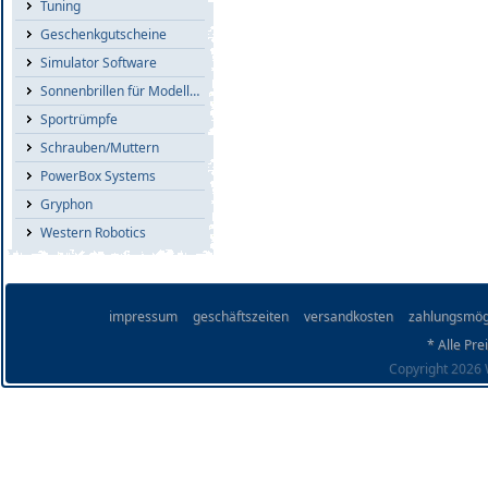
Tuning
Geschenkgutscheine
Simulator Software
Sonnenbrillen für Modellflieger
Sportrümpfe
Schrauben/Muttern
PowerBox Systems
Gryphon
Western Robotics
impressum
geschäftszeiten
versandkosten
zahlungsmög
* Alle Pre
Copyright 2026 