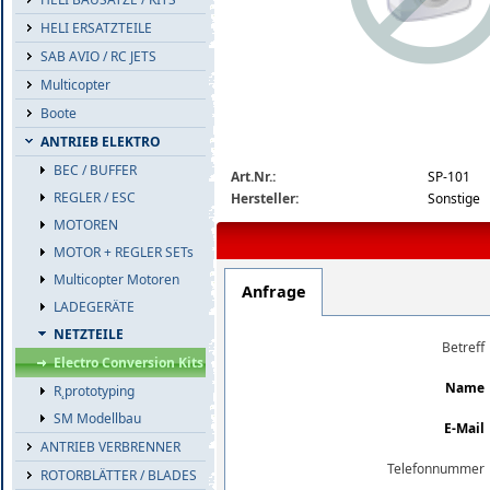
HELI ERSATZTEILE
SAB AVIO / RC JETS
Multicopter
Boote
ANTRIEB ELEKTRO
img_nopic_large
BEC / BUFFER
Art.Nr.:
SP-101
REGLER / ESC
Hersteller:
Sonstige
MOTOREN
MOTOR + REGLER SETs
Multicopter Motoren
Anfrage
LADEGERÄTE
NETZTEILE
Betreff
Electro Conversion Kits
Name
R˛prototyping
SM Modellbau
E-Mail
ANTRIEB VERBRENNER
Telefonnummer
ROTORBLÄTTER / BLADES