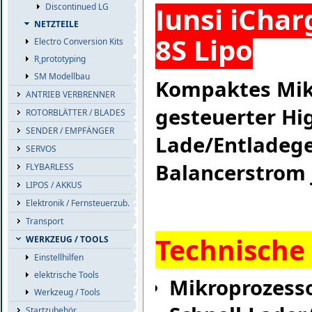
Junsi iCha
Discontinued LG
NETZTEILE
8S Lipo
Electro Conversion Kits
R˛prototyping
SM Modellbau
Kompaktes Mik
ANTRIEB VERBRENNER
gesteuerter Hi
ROTORBLÄTTER / BLADES
SENDER / EMPFÄNGER
Lade/Entladege
SERVOS
Balancerstrom j
FLYBARLESS
LIPOS / AKKUS
Elektronik / Fernsteuerzub.
Transport
Technische
WERKZEUG / TOOLS
Einstellhilfen
elektrische Tools
Mikroprozess
Werkzeug / Tools
Startzubehör