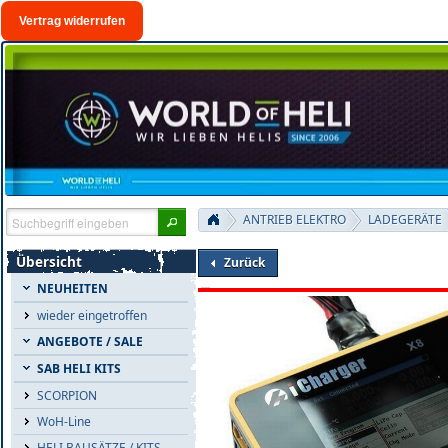
Vertrag widerrufen
ANTRIEB ELEKTRO
LADEGERÄTE
Übersicht
Zurück
NEUHEITEN
wieder eingetroffen
ANGEBOTE / SALE
SAB HELI KITS
SCORPION
WoH-Line
HELI BAUSÄTZE / KITS