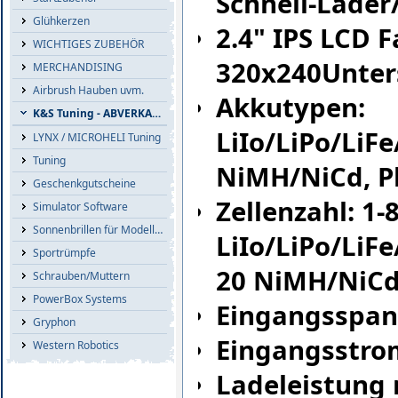
Schnell-Lader
Glühkerzen
2.4" IPS LCD F
WICHTIGES ZUBEHÖR
320x240Unter
MERCHANDISING
Airbrush Hauben uvm.
Akkutypen:
K&S Tuning - ABVERKAUF
LiIo/LiPo/LiF
LYNX / MICROHELI Tuning
Tuning
NiMH/NiCd, P
Geschenkgutscheine
Zellenzahl: 1-
Simulator Software
Sonnenbrillen für Modellflieger
LiIo/LiPo/LiFe
Sportrümpfe
20 NiMH/NiCd,
Schrauben/Muttern
PowerBox Systems
Eingangsspan
Gryphon
Eingangsstro
Western Robotics
Ladeleistung 