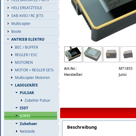
HELI ERSATZTEILE
SAB AVIO / RC JETS
Multicopter
Boote
ANTRIEB ELEKTRO
BEC / BUFFER
junsi-x8-charger.jpg
REGLER / ESC
MOTOREN
Art.Nr.:
MT1855
MOTOR + REGLER SETs
Hersteller:
Junsi
Multicopter Motoren
LADEGERÄTE
PULSAR
Zubehör Pulsar
ISDT
JUNSI
Zubehoer
Beschreibung
Netzteile