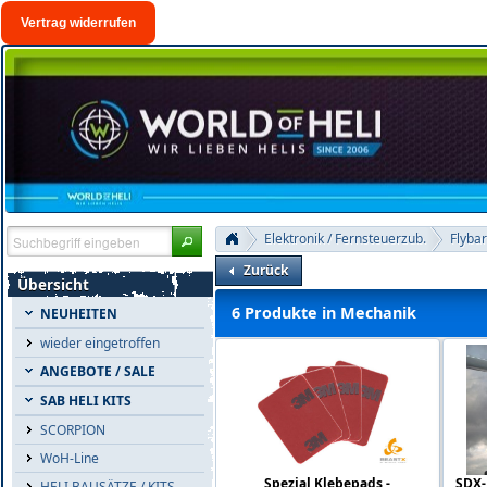
Vertrag widerrufen
Elektronik / Fernsteuerzub.
Flybar
Zurück
Übersicht
6 Produkte in Mechanik
NEUHEITEN
wieder eingetroffen
ANGEBOTE / SALE
SAB HELI KITS
SCORPION
WoH-Line
Spezial Klebepads -
SDX-
HELI BAUSÄTZE / KITS