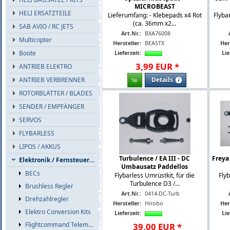
MICROBEAST
HELI ERSATZTEILE
Lieferumfang: - Klebepads x4 Rot
Flyba
(ca. 36mm x2...
SAB AVIO / RC JETS
Art.Nr.:
BXA76008
Multicopter
Hersteller:
BEASTX
Her
Lieferzeit:
Lie
Boote
3
,
99
EUR
*
ANTRIEB ELEKTRO
Details
ANTRIEB VERBRENNER
ROTORBLÄTTER / BLADES
SENDER / EMPFÄNGER
SERVOS
FLYBARLESS
LIPOS / AKKUS
Turbulence / EA III - DC
Freya
Elektronik / Fernsteuerzub.
Umbausatz Paddellos
BECs
Flybarless Umrüstkit, für die
Fly
Turbulence D3 /...
Brushless Regler
Art.Nr.:
0414-DC-Turb
Drehzahlregler
Hersteller:
Hirobo
Her
Elektro Conversion Kits
Lieferzeit:
Lie
Flightcommand Telemetrie
39
,
00
EUR
*