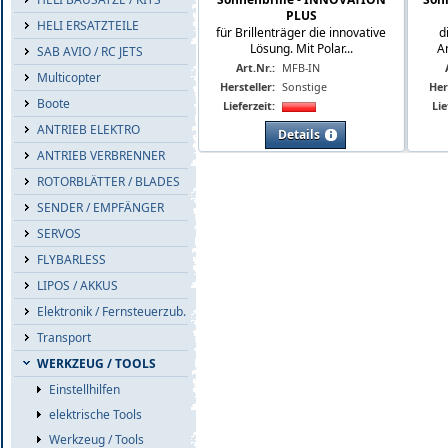
PLUS
HELI ERSATZTEILE
für Brillenträger die innovative
d
Lösung. Mit Polar...
A
SAB AVIO / RC JETS
Art.Nr.:
MFB-IN
Multicopter
Hersteller:
Sonstige
Her
Boote
Lieferzeit:
Lie
ANTRIEB ELEKTRO
Details
ANTRIEB VERBRENNER
ROTORBLÄTTER / BLADES
SENDER / EMPFÄNGER
SERVOS
FLYBARLESS
LIPOS / AKKUS
Elektronik / Fernsteuerzub.
Transport
WERKZEUG / TOOLS
Einstellhilfen
elektrische Tools
Werkzeug / Tools