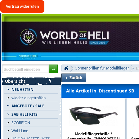
Vertrag widerrufen
Sonnenbrillen für Modellflieger
D
Zurück
Übersicht
NEUHEITEN
Alle Artikel in 'Discontinued SB'
wieder eingetroffen
ANGEBOTE / SALE
SAB HELI KITS
SCORPION
WoH-Line
Modellfliegerbrille /
Sonnenbrille - INNOVATION
Son
HELI BAUSÄTZE / KITS