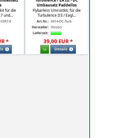
 Umbausatz
Turbulence / EA III - DC
s
Umbausatz Paddellos
it für die
Flybarless Umrüstkit, für die
7 und...
Turbulence D3 / Eagl...
-SSR7-8
Art.Nr.:
0414-DC-Turb
Hersteller:
Hirobo
Lieferzeit:
UR
*
39
,
00
EUR
*
ls
Details