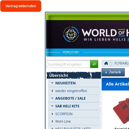
Vertrag widerrufen
FLYBARL
Zurück
Übersicht
NEUHEITEN
Alle Artike
wieder eingetroffen
ANGEBOTE / SALE
SAB HELI KITS
SCORPION
WoH-Line
HELI BAUSÄTZE / KITS