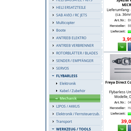
Spezial 
MIC
HELI ERSATZTEILE
Lieferumfang: 
(ca. 36m
SAB AVIO / RC JETS
Art.Nr.:
B
Multicopter
Hersteller:
B
Boote
Lieferzeit:
ANTRIEB ELEKTRO
3
,
9
ANTRIEB VERBRENNER
ROTORBLÄTTER / BLADES
SENDER / EMPFÄNGER
SERVOS
FLYBARLESS
Freya Direct C
Elektronik
Kabel / Zubehör
Flybarless Um
Modelle, 
Mechanik
Art.Nr.:
0
LIPOS / AKKUS
Hersteller:
H
Lieferzeit:
Elektronik / Fernsteuerzub.
39
,
Transport
WERKZEUG / TOOLS