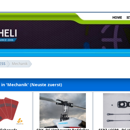
HOME
S
ESS
Mechanik
l in 'Mechanik' (Neuste zuerst)