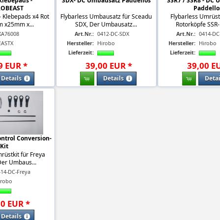
Klebepads -
SDX- DC Umbausatz Paddellos
SSR7 / SSR8 - DC
ROBEAST
Paddello
- Klebepads x4 Rot
Flybarless Umbausatz für Sceadu
Flybarless Umrüstk
m x25mm x...
SDX, Der Umbausatz...
Rotorköpfe SSR- 
XA76008
Art.Nr.:
0412-DC-SDX
Art.Nr.:
0414-DC
EASTX
Hersteller:
Hirobo
Hersteller:
Hirobo
Lieferzeit:
Lieferzeit:
9
EUR
*
39
,
00
EUR
*
39
,
00
E
Details
Details
Detai
ontrol Conversion-
Kit
rüstkit für Freya
Der Umbaus...
414-DC-Freya
irobo
00
EUR
*
Details