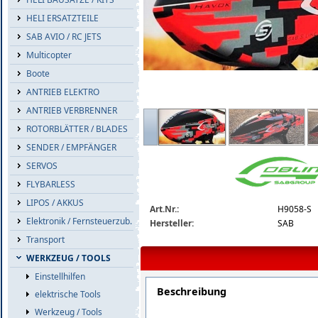
HELI ERSATZTEILE
SAB AVIO / RC JETS
Multicopter
Boote
ANTRIEB ELEKTRO
ANTRIEB VERBRENNER
sab-goblin-yellow-red-havok-design-ca
ROTORBLÄTTER / BLADES
SENDER / EMPFÄNGER
SERVOS
FLYBARLESS
LIPOS / AKKUS
Art.Nr.:
H9058-S
Elektronik / Fernsteuerzub.
Hersteller:
SAB
Transport
WERKZEUG / TOOLS
Einstellhilfen
Beschreibung
elektrische Tools
Werkzeug / Tools