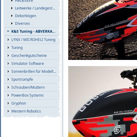
Heckrohre
Leitwerke / Landegestelle
Dekorbögen
Diverses
K&S Tuning - ABVERKAUF
LYNX / MICROHELI Tuning
Tuning
Geschenkgutscheine
Simulator Software
Sonnenbrillen für Modellflieger
Sportrümpfe
Schrauben/Muttern
PowerBox Systems
Gryphon
Western Robotics