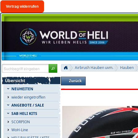
Vertrag widerrufen
Airbrush Hauben uvm.
Hauben
Übersicht
Zurück
NEUHEITEN
wieder eingetroffen
ANGEBOTE / SALE
SAB HELI KITS
SCORPION
WoH-Line
HELI BAUSÄTZE / KITS