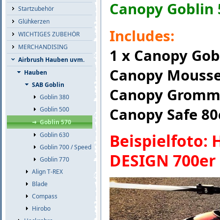
Canopy Goblin 
Startzubehör
Glühkerzen
Includes:
WICHTIGES ZUBEHÖR
MERCHANDISING
1 x Canopy Gob
Airbrush Hauben uvm.
Canopy Mousse
Hauben
SAB Goblin
Canopy Gromme
Goblin 380
Canopy Safe 80
Goblin 500
Goblin 570
Beispielfoto:
Goblin 630
Goblin 700 / Speed
DESIGN 700er 
Goblin 770
Align T-REX
Blade
Compass
Hirobo